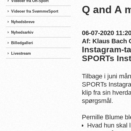
Videoer fra On-Sport
Q and A m
Videoer fra SvømmeSport
Nyhedsbreve
06-07-2020 11:20
Nyhedsarkiv
Af: Klaus Bach 
Billedgalleri
Instagram-t
Livestream
SPORTs Inst
Tilbage i juni m
SPORTs Instagram
klip fra sin hverd
spørgsmål.
Pernille Blume bl
Hvad hun skal 