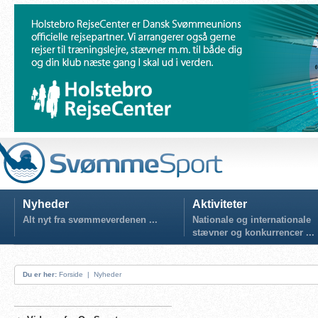
Nyheder
Aktiviteter
Alt nyt fra svømmeverdenen ...
Nationale og internationale
stævner og konkurrencer ...
Du er her:
Forside
|
Nyheder