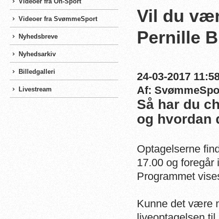
Videoer fra On-Sport
Vil du væ
Videoer fra SvømmeSport
Pernille 
Nyhedsbreve
Nyhedsarkiv
Billedgalleri
24-03-2017 11:58
Af: SvømmeSpo
Livestream
Så har du c
og hvordan d
Optagelserne find
17.00 og foregå
Programmet vise
Kunne det være n
liveoptagelsen ti