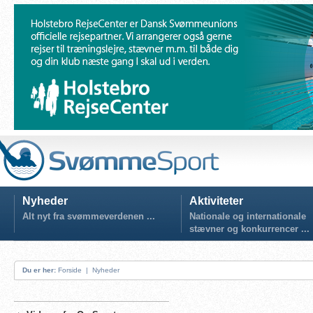
Nyheder
Aktiviteter
Alt nyt fra svømmeverdenen ...
Nationale og internationale
stævner og konkurrencer ...
Du er her:
Forside
|
Nyheder