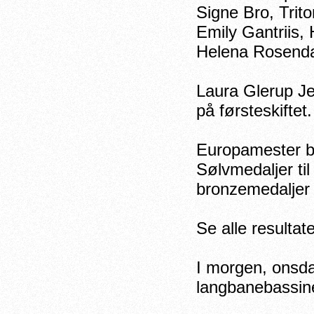
Signe Bro, Trit
Emily Gantriis
Helena Rosenda
Laura Glerup Je
på førsteskiftet.
Europamester bli
Sølvmedaljer til
bronzemedaljer t
Se alle resultat
I morgen, onsd
langbanebassine