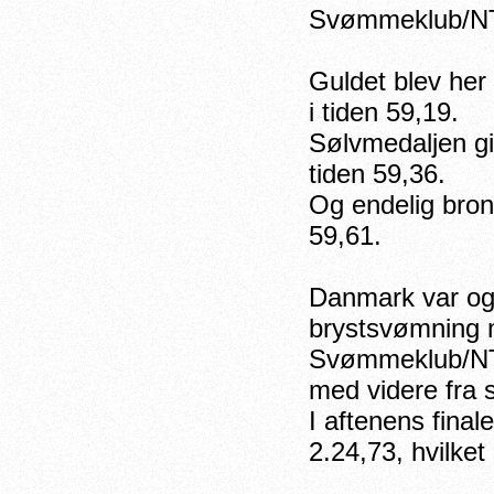
Svømmeklub/NTC
Guldet blev her
i tiden 59,19.
Sølvmedaljen gi
tiden 59,36.
Og endelig bronz
59,61.
Danmark var og
brystsvømning 
Svømmeklub/NTC
med videre fra 
I aftenens final
2.24,73, hvilket