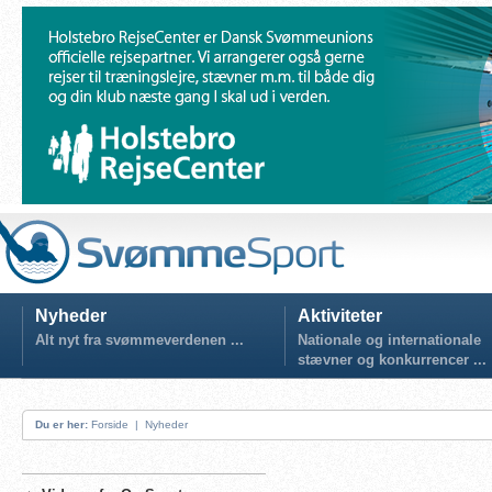
Nyheder
Aktiviteter
Alt nyt fra svømmeverdenen ...
Nationale og internationale
stævner og konkurrencer ...
Du er her:
Forside
|
Nyheder