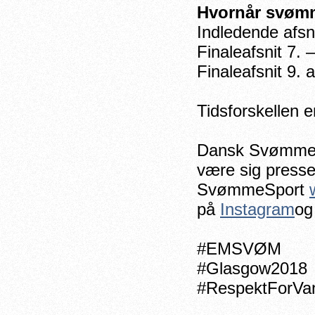
Hvornår svømm
Indledende afsni
Finaleafsnit 7. 
Finaleafsnit 9. 
Tidsforskellen e
Dansk Svømmeun
være sig presse
SvømmeSport
på
Instagram
o
#EMSVØM
#Glasgow2018
#RespektForVa