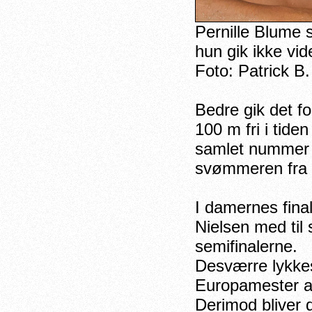
Pernille Blume 
hun gik ikke vide
Foto: Patrick B
Bedre gik det f
100 m fri i tide
samlet nummer sy
svømmeren fra 
I damernes fina
Nielsen med til 
semifinalerne.
Desværre lykkes
Europamester a
Derimod bliver d