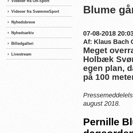
Videoer fra On-Sport
Blume går
Videoer fra SvømmeSport
Nyhedsbreve
07-08-2018 20:03
Nyhedsarkiv
Af: Klaus Bach 
Billedgalleri
Meget overra
Livestream
Holbæk Svøm
egen plan, 
på 100 meter 
Pressemeddelels
august 2018.
Pernille 