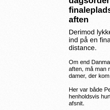
dagsorden
finaleplad
aften
Derimod lykk
ind på en fin
distance.
Om end Danmark 
aften, må man no
damer, der kom 
Her var både Per
henholdsvis hurt
afsnit.