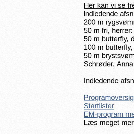
Her kan vi se f
indledende afsni
200 m rygsvømni
50 m fri, herrer
50 m butterfly,
100 m butterfly,
50 m brystsvøm
Schrøder, Anna
Indledende afsn
Programoversig
Startlister
EM-program med
Læs meget mere