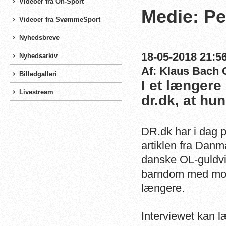
Videoer fra On-Sport
Medie: Pe
Videoer fra SvømmeSport
Nyhedsbreve
18-05-2018 21:56
Nyhedsarkiv
Af: Klaus Bach 
Billedgalleri
I et længere 
Livestream
dr.dk, at hun
DR.dk har i dag p
artiklen fra Danm
danske OL-guldvin
barndom med mobn
længere.
Interviewet kan l