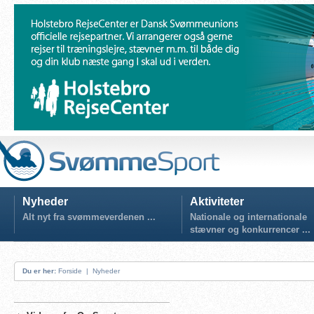
Nyheder
Aktiviteter
Alt nyt fra svømmeverdenen ...
Nationale og internationale
stævner og konkurrencer ...
Du er her:
Forside
|
Nyheder