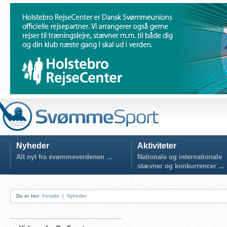
Nyheder
Aktiviteter
Alt nyt fra svømmeverdenen ...
Nationale og internationale
stævner og konkurrencer ...
Du er her:
Forside
|
Nyheder