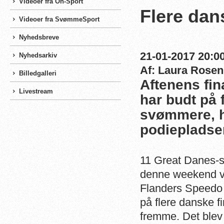
Videoer fra On-Sport
Flere dan
Videoer fra SvømmeSport
Nyhedsbreve
21-01-2017 20:00
Nyhedsarkiv
Af: Laura Rosen
Billedgalleri
Aftenens fi
Livestream
har budt på 
svømmere, hv
podiepladser
11 Great Danes-
denne weekend ve
Flanders Speedo 
på flere danske f
fremme. Det blev b