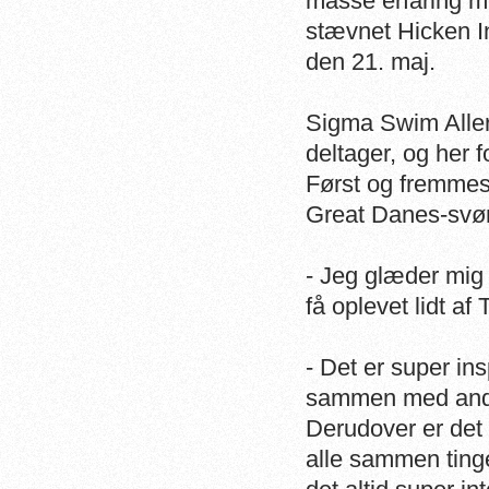
masse erfaring m
stævnet Hicken In
den 21. maj.
Sigma Swim Aller
deltager, og her f
Først og fremmes
Great Danes-svøm
- Jeg glæder mig 
få oplevet lidt a
- Det er super i
sammen med andre
Derudover er det 
alle sammen tinge