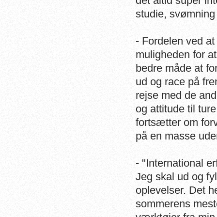
det altid super i
studie, svømning
- Fordelen ved at
muligheden for a
bedre måde at fo
ud og race på fre
rejse med de and
og attitude til tu
fortsætter om for
på en masse ude
- "International e
Jeg skal ud og fy
oplevelser. Det h
sommerens mester