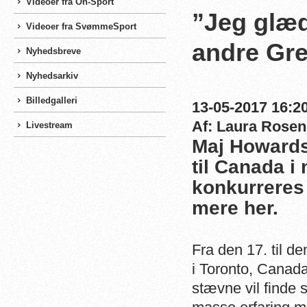
Videoer fra On-Sport
”Jeg glæd
Videoer fra SvømmeSport
andre Gr
Nyhedsbreve
Nyhedsarkiv
Billedgalleri
13-05-2017 16:20
Af: Laura Rosen
Livestream
Maj Howards
til Canada i
konkurreres
mere her.
Fra den 17. til d
i Toronto, Canada
stævne vil finde 