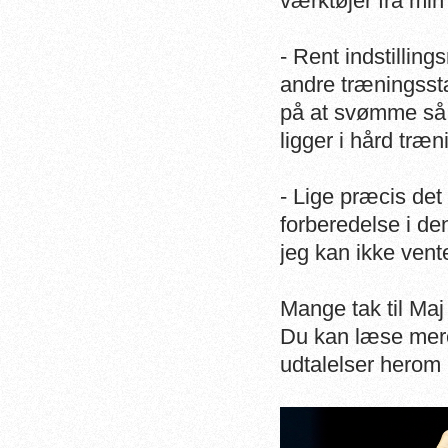
værktøjer fra min
- Rent indstillin
andre træningsst
på at svømme så 
ligger i hård træn
- Lige præcis det
forberedelse i d
jeg kan ikke ven
Mange tak til Maj 
Du kan læse mer
udtalelser herom