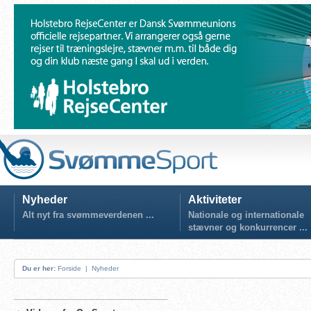
Nyheder
Aktiviteter
Alt nyt fra svømmeverdenen ...
Nationale og internationale
stævner og konkurrencer ...
Du er her:
Forside
|
Nyheder