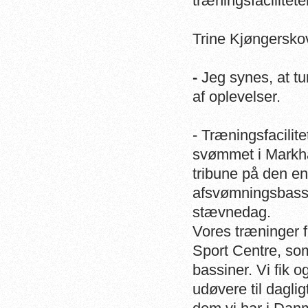
træningsfacilitet
Trine Kjøngerskov
-
Jeg synes, at tu
af oplevelser.
- Træningsfacilit
svømmet i Markha
tribune på den en
afsvømningsbassi
stævnedag.
Vores træninger 
Sport Centre, so
bassiner. Vi fik 
udøvere til daglig