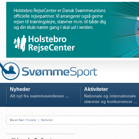
Nyheder
Aktiviteter
Alt nyt fra svømmeverdenen ...
Nationale og internationale
stævner og konkurrencer ...
Du er her:
Forside
|
Nyheder