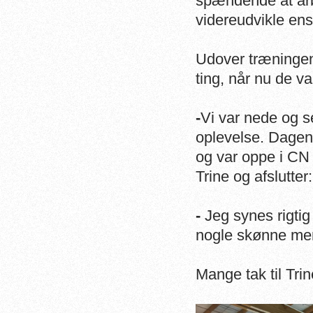
spændende at ar
videreudvikle en
Udover træningen 
ting, når nu de va
-
Vi var nede og s
oplevelse. Dagen e
og var oppe i CN 
Trine og afslutter:
-
Jeg synes rigti
nogle skønne me
Mange tak til Trin