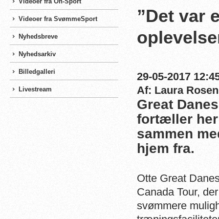
Videoer fra On-Sport
”Det var 
Videoer fra SvømmeSport
oplevelse
Nyhedsbreve
Nyhedsarkiv
Billedgalleri
29-05-2017 12:45
Af: Laura Rosen
Livestream
Great Danes
fortæller h
sammen med r
hjem fra.
Otte Great Danes-
Canada Tour, der 
svømmere mulighe