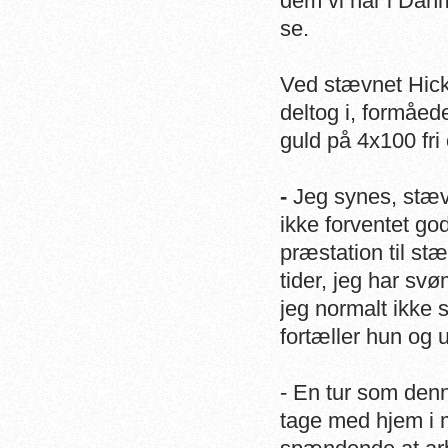
dem vi har i Dan
se.
Ved stævnet Hick
deltog i, formåed
guld på 4x100 fri 
-
Jeg synes, stævn
ikke forventet god
præstation til stæ
tider, jeg har s
jeg normalt ikke
fortæller hun og 
- En tur som denn
tage med hjem i 