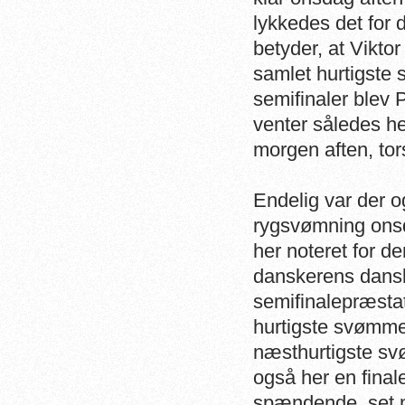
lykkedes det for d
betyder, at Vikto
samlet hurtigste
semifinaler blev 
venter således he
morgen aften, tor
Endelig var der o
rygsvømning onsd
her noteret for d
danskerens dansk
semifinalepræstat
hurtigste svømmer
næsthurtigste sv
også her en final
spændende, set m