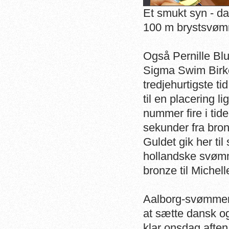
Et smukt syn - d
100 m brystsvømn
Også Pernille B
Sigma Swim Birker
tredjehurtigste ti
til en placering 
nummer fire i tide
sekunder fra bro
Guldet gik her til
hollandske svømm
bronze til Michel
Aalborg-svømmere
at sætte dansk og 
klar onsdag aften