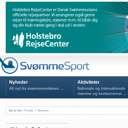
Nyheder
Aktiviteter
Alt nyt fra svømmeverdenen ...
Nationale og internationale
stævner og konkurrencer ...
Du er her:
Forside
|
Nyheder