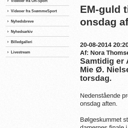
Videoer fra On-Sport
EM-guld t
Videoer fra SvømmeSport
onsdag af
Nyhedsbreve
Nyhedsarkiv
Billedgalleri
20-08-2014 20:20
Af: Nora Thoms
Livestream
Samtidig er
Mie Ø. Niels
torsdag.
Nedenstående pr
onsdag aften.
Bølgeskummet stod
damernes finale i