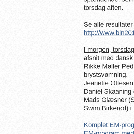
torsdag aften.
Se alle resultate
http://www.bln20
I morgen, torsda
afsnit med dansk 
Rikke Møller Ped
brystsvømning.
Jeanette Ottesen 
Daniel Skaaning 
Mads Glæsner (S
Swim Birkerød) i 
Komplet EM-pro
EM-program med 