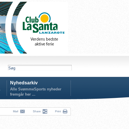
Nyhedsarkiv
.
Alle SvømmeSports nyheder
fremgår her ...
Mail
Share
Print