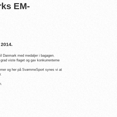
rks EM-
 2014.
til Danmark med medaljer i bagagen.
grad viste flaget og gav konkurrenterne
aemer og her på SvømmeSport synes vi at
r.
n.