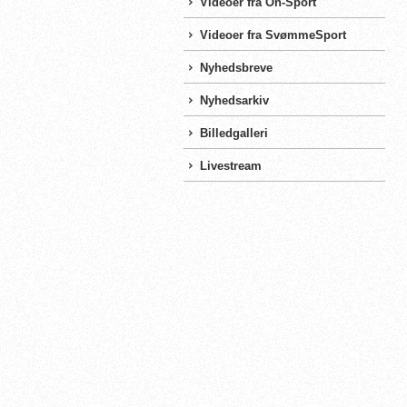
Videoer fra On-Sport
Videoer fra SvømmeSport
Nyhedsbreve
Nyhedsarkiv
Billedgalleri
Livestream