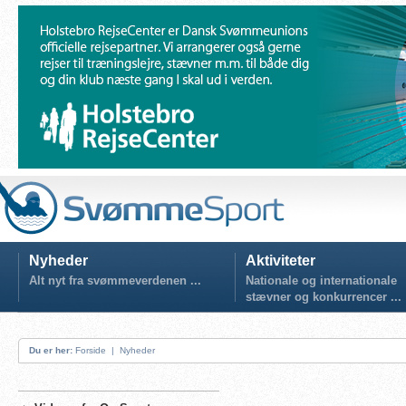
Nyheder
Aktiviteter
Alt nyt fra svømmeverdenen ...
Nationale og internationale
stævner og konkurrencer ...
Du er her:
Forside
|
Nyheder