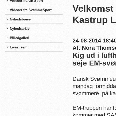
Videoer fra On-Sport
Velkomst 
Videoer fra SvømmeSport
Kastrup L
Nyhedsbreve
Nyhedsarkiv
Billedgalleri
24-08-2014 18:40
Af: Nora Thoms
Livestream
Kig ud i luft
seje EM-sv
Dansk Svømmeuni
mandag formiddag
svømmere, på kaff
EM-truppen har f
kommer med SAS-f