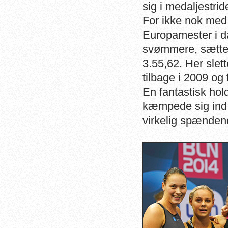
sig i medaljestride
For ikke nok med
Europamester i d
svømmere, sætter 
3.55,62. Her slet
tilbage i 2009 og
En fantastisk ho
kæmpede sig ind 
virkelig spændend