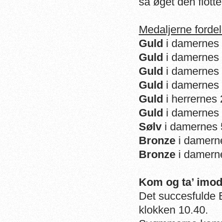
så øget den flott
Medaljerne forde
Guld
i damernes 
Guld
i damernes 
Guld
i damernes 1
Guld
i damernes 
Guld
i herrernes 
Guld
i damernes 
Sølv
i damernes 5
Bronze
i damerne
Bronze
i damerne
Kom og ta’ imod
Det succesfulde 
klokken 10.40.