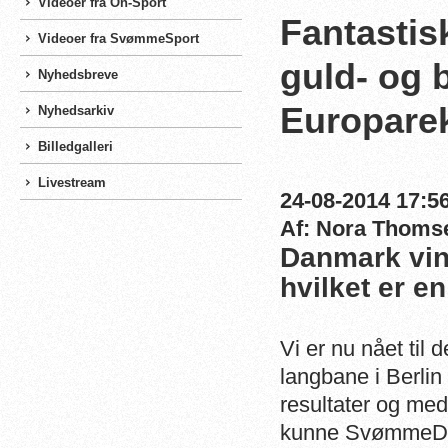
Videoer fra On-Sport
Fantastis
Videoer fra SvømmeSport
guld- og 
Nyhedsbreve
Europare
Nyhedsarkiv
Billedgalleri
Livestream
24-08-2014 17:56
Af: Nora Thoms
Danmark vind
hvilket er en
Vi er nu nået til
langbane i Berlin 
resultater og me
kunne SvømmeDan