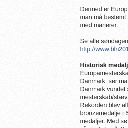
Dermed er Europa
man må bestemt s
med manerer.
Se alle søndagens
http://www.bln20
Historisk medal
Europamesterskabe
Danmark, ser man
Danmark vundet s
mesterskab/stæv
Rekorden blev al
bronzemedalje i 5
medaljer. Med sø