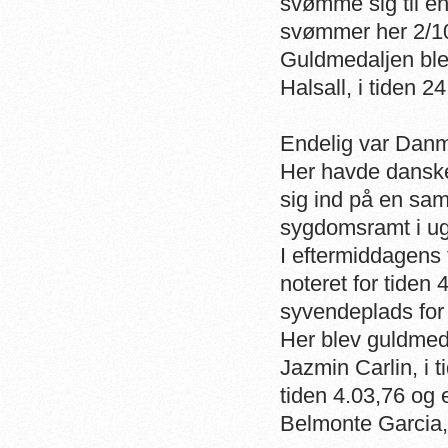
svømme sig til en
svømmer her 2/10
Guldmedaljen ble
Halsall, i tiden 2
Endelig var Danma
Her havde danske 
sig ind på en sam
sygdomsramt i ug
I eftermiddagens
noteret for tiden 
syvendeplads for
Her blev guldmed
Jazmin Carlin, i 
tiden 4.03,76 og 
Belmonte Garcia, 