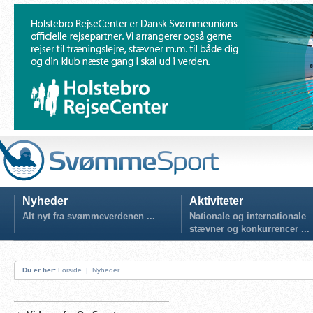
Nyheder
Aktiviteter
Alt nyt fra svømmeverdenen ...
Nationale og internationale
stævner og konkurrencer ...
Du er her:
Forside
|
Nyheder