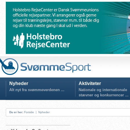
Nyheder
Aktiviteter
Alt nyt fra svømmeverdenen ...
Nationale og internationale
stævner og konkurrencer ...
Du er her:
Forside
|
Nyheder