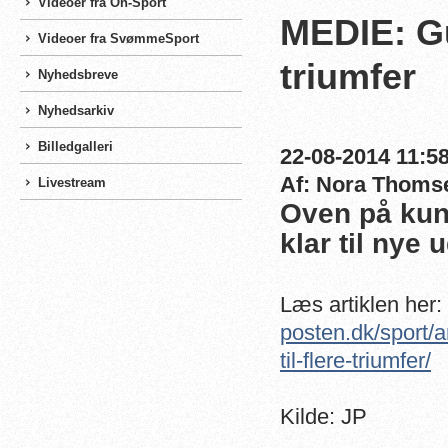
Videoer fra On-Sport
MEDIE: Gu
Videoer fra SvømmeSport
triumfer
Nyhedsbreve
Nyhedsarkiv
Billedgalleri
22-08-2014 11:58
Af: Nora Thoms
Livestream
Oven på kun 
klar til nye
Læs artiklen her:
posten.dk/sport/
til-flere-triumfer/
Kilde: JP