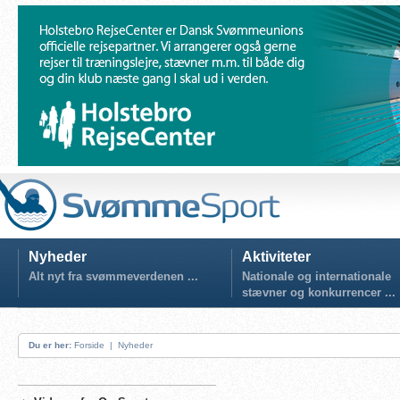
Nyheder
Aktiviteter
Alt nyt fra svømmeverdenen ...
Nationale og internationale
stævner og konkurrencer ...
Du er her:
Forside
|
Nyheder