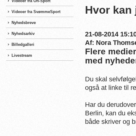
Videoer fra On-Sport
Hvor kan 
Videoer fra SvømmeSport
Nyhedsbreve
21-08-2014 15:10
Nyhedsarkiv
Af: Nora Thoms
Billedgalleri
Flere medier
Livestream
med nyheder
Du skal selvfølg
også at linke til 
Har du derudover l
Berlin, kan du e
både skriver og b