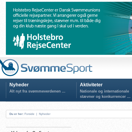
Nyheder
Aktiviteter
Alt nyt fra svømmeverdenen ...
Nationale og internationale
stævner og konkurrencer ...
Du er her:
Forside
|
Nyheder