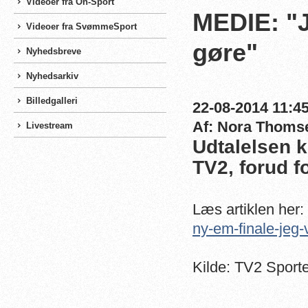
Videoer fra On-Sport
MEDIE: "J
Videoer fra SvømmeSport
gøre"
Nyhedsbreve
Nyhedsarkiv
Billedgalleri
22-08-2014 11:45
Af: Nora Thoms
Livestream
Udtalelsen k
TV2, forud fo
Læs artiklen her:
ny-em-finale-jeg
Kilde: TV2 Sport