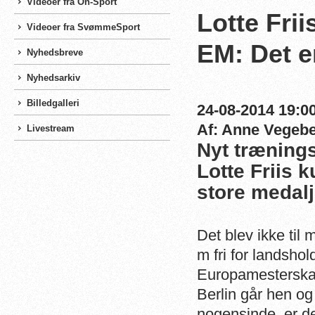
Videoer fra On-Sport
Lotte Fri
Videoer fra SvømmeSport
EM: Det e
Nyhedsbreve
Nyhedsarkiv
Billedgalleri
24-08-2014 19:00
Af: Anne Vegeb
Livestream
Nyt trænings
Lotte Friis 
store medalj
Det blev ikke til
m fri for landshol
Europamesterskabe
Berlin går hen og
nogensinde, er de