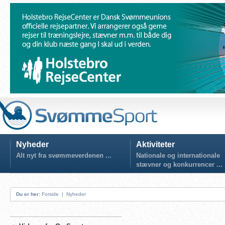
Nyheder
Aktiviteter
Alt nyt fra svømmeverdenen ...
Nationale og internationale
stævner og konkurrencer ...
Du er her:
Forside
|
Nyheder