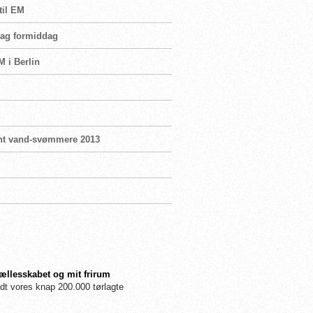
til EM
sdag formiddag
M i Berlin
bent vand-svømmere 2013
fællesskabet og mit frirum
dt vores knap 200.000 tørlagte