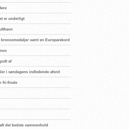
dere
t er underligt
ufthavn
og bronzemedaljer samt en Europarekord
onus
godt af
aler i søndagens indledende afsnit
 fri-finale
 haft det bedste sammenhold