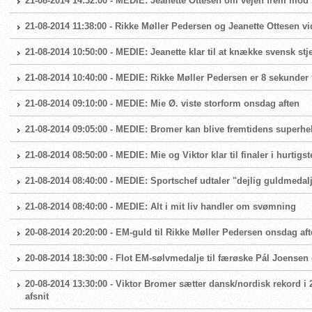
21-08-2014 14:32:00 - MEDIE: Jeanette Ottesen om vejen frem mod 1
21-08-2014 11:38:00 - Rikke Møller Pedersen og Jeanette Ottesen vi
21-08-2014 10:50:00 - MEDIE: Jeanette klar til at knække svensk stj
21-08-2014 10:40:00 - MEDIE: Rikke Møller Pedersen er 8 sekunder f
21-08-2014 09:10:00 - MEDIE: Mie Ø. viste storform onsdag aften
21-08-2014 09:05:00 - MEDIE: Bromer kan blive fremtidens superhel
21-08-2014 08:50:00 - MEDIE: Mie og Viktor klar til finaler i hurtigst
21-08-2014 08:40:00 - MEDIE: Sportschef udtaler "dejlig guldmedal
21-08-2014 08:40:00 - MEDIE: Alt i mit liv handler om svømning
20-08-2014 20:20:00 - EM-guld til Rikke Møller Pedersen onsdag af
20-08-2014 18:30:00 - Flot EM-sølvmedalje til færøske Pál Joensen
20-08-2014 13:30:00 - Viktor Bromer sætter dansk/nordisk rekord i
afsnit