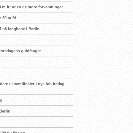
0 m fri uden de store forventninger
e 50 m fri
M på langbane i Berlin
 torsdagens guldfangst
re til semifinaler i nye løb fredag
ag
Berlin