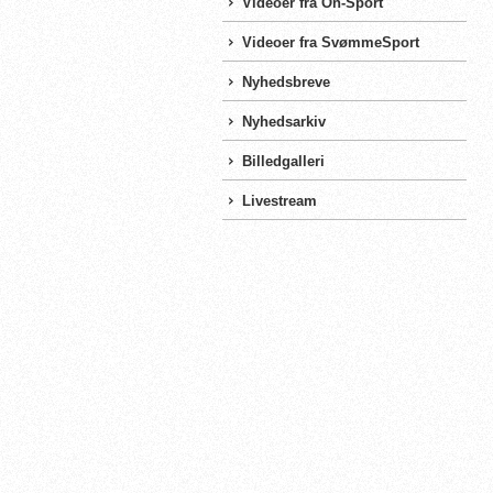
Videoer fra On-Sport
Videoer fra SvømmeSport
Nyhedsbreve
Nyhedsarkiv
Billedgalleri
Livestream