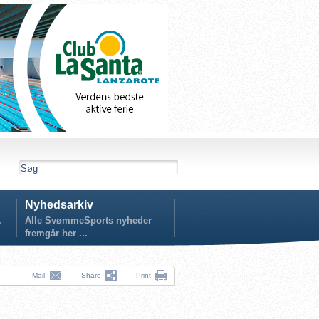
Nyhedsarkiv
.
Alle SvømmeSports nyheder
fremgår her ...
Mail
Share
Print