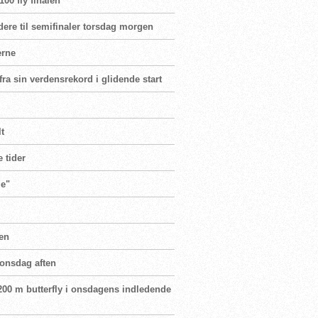
00 fly finalen
dere til semifinaler torsdag morgen
erne
ra sin verdensrekord i glidende start
t
e tider
je"
ten
 onsdag aften
 200 m butterfly i onsdagens indledende