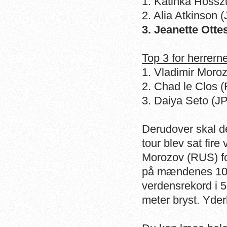
1. Katinka Hossz
2. Alia Atkinson 
3. Jeanette Otte
Top 3 for herrerne
1. Vladimir Moro
2. Chad le Clos (
3. Daiya Seto (JP
Derudover skal de
tour blev sat fir
Morozov (RUS) fo
på mændenes 100
verdensrekord i 
meter bryst. Yderl