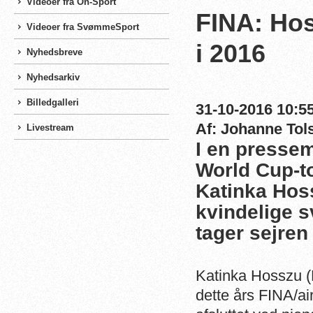
Videoer fra On-Sport
FINA: Hos
Videoer fra SvømmeSport
i 2016
Nyhedsbreve
Nyhedsarkiv
Billedgalleri
31-10-2016 10:55
Af: Johanne Tol
Livestream
I en pressem
World Cup-to
Katinka Hos
kvindelige 
tager sejre
Katinka Hosszu (
dette års FINA/a