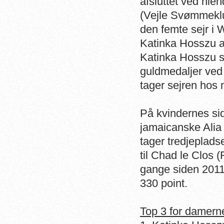
afsluttet ved nie
(Vejle Svømmeklu
den femte sejr i 
Katinka Hosszu al
Katinka Hosszu sv
guldmedaljer ved
tager sejren hos
På kvindernes sid
jamaicanske Alia
tager tredjeplad
til Chad le Clos 
gange siden 2011
330 point.
Top 3 for damern