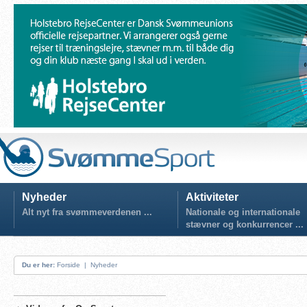
Nyheder
Aktiviteter
Alt nyt fra svømmeverdenen ...
Nationale og internationale
stævner og konkurrencer ...
Du er her:
Forside
|
Nyheder