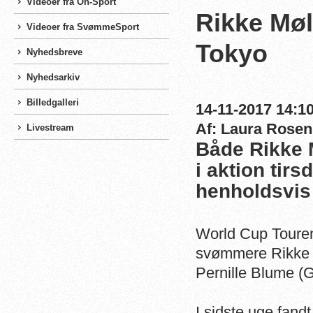
Videoer fra On-Sport
Rikke Møl
Videoer fra SvømmeSport
Tokyo
Nyhedsbreve
Nyhedsarkiv
Billedgalleri
14-11-2017 14:10
Af: Laura Rosen
Livestream
Både Rikke 
i aktion tir
henholdsvis 
World Cup Touren 
svømmere Rikke 
Pernille Blume 
I sidste uge fandt