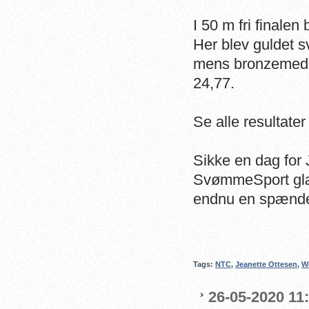
I 50 m fri finalen
Her blev guldet s
mens bronzemedal
24,77.
Se alle resultater
Sikke en dag for 
SvømmeSport glæd
endnu en spænde
Tags:
NTC
,
Jeanette Ottesen
,
W
26-05-2020 11