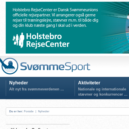
Nyheder
Aktiviteter
Alt nyt fra svømmeverdenen ...
Nationale og internationale
stævner og konkurrencer ...
Du er her:
Forside
|
Nyheder