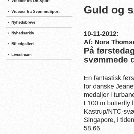
Videoer fra On-Sport
Guld og s
Videoer fra SvømmeSport
Nyhedsbreve
10-11-2012:
Nyhedsarkiv
Af: Nora Thoms
Billedgalleri
På førsteda
Livestream
svømmede da
En fantastisk førs
for danske Jeane
medaljer i turban
I 100 m butterfly 
Kastrup/NTC-svømm
Singapore, i tide
58,66.