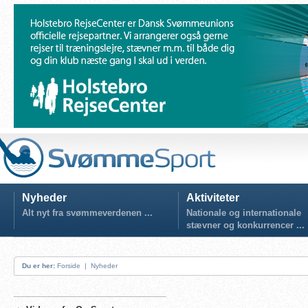
Nyheder
Aktiviteter
Alt nyt fra svømmeverdenen ...
Nationale og internationale
stævner og konkurrencer ...
Du er her:
Forside
|
Nyheder