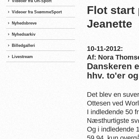
Videoer fra On-Sport
Flot star
Videoer fra SvømmeSport
Jeanette
Nyhedsbreve
Nyhedsarkiv
Billedgalleri
10-11-2012:
Af: Nora Thoms
Livestream
Danskeren er 
hhv. to'er og 
Det blev en suve
Ottesen ved Worl
I indledende 50 f
Næsthurtigste sv
Og i indledende 1
59,94, kun overgå