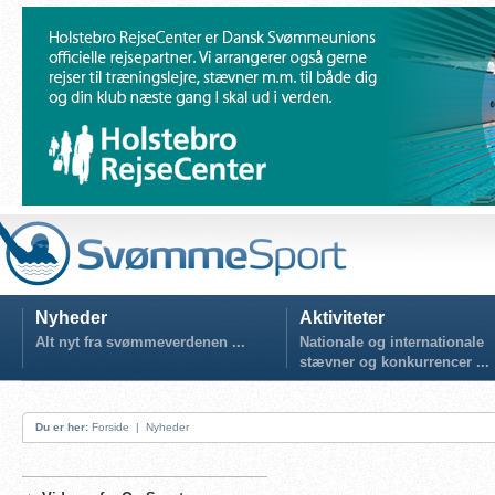
Nyheder
Aktiviteter
Alt nyt fra svømmeverdenen ...
Nationale og internationale
stævner og konkurrencer ...
Du er her:
Forside
|
Nyheder