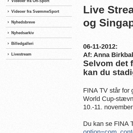
Videoer fra On-Sport
Live Stre
Videoer fra SvømmeSport
og Singa
Nyhedsbreve
Nyhedsarkiv
Billedgalleri
06-11-2012:
Af: Anna Birkba
Livestream
Selvom det f
kan du stadi
FINA TV står for g
World Cup-stævne
10.-11. november
Du kan se FINA T
option=com_cont