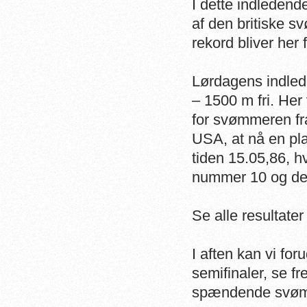
I dette indledend
af den britiske s
rekord bliver her
Lørdagens indled
– 1500 m fri. He
for svømmeren fra
USA, at nå en plad
tiden 15.05,86, hv
nummer 10 og der
Se alle resultate
I aften kan vi f
semifinaler, se fr
spændende svømm