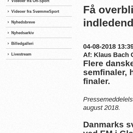
Videoer fra On-Sport
Få overbl
Videoer fra SvømmeSport
indledend
Nyhedsbreve
Nyhedsarkiv
Billedgalleri
04-08-2018 13:39
Af: Klaus Bach 
Livestream
Flere danske
semfinaler, 
finaler.
Pressemeddelels
august 2018.
Danmarks sv