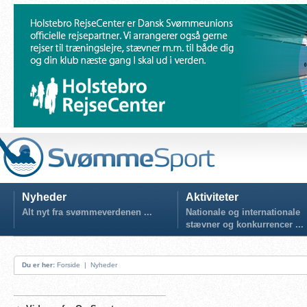
Nyheder
Aktiviteter
Alt nyt fra svømmeverdenen ...
Nationale og internationale
stævner og konkurrencer ...
Du er her:
Forside
|
Nyheder