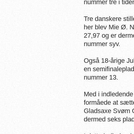
nummer tre i tide
Tre danskere stil
her blev Mie Ø. 
27,97 og er derme
nummer syv.
Også 18-årige Ju
en semifinaleplad
nummer 13.
Med i indledende
formåede at sætte
Gladsaxe Svøm G
dermed seks pladse