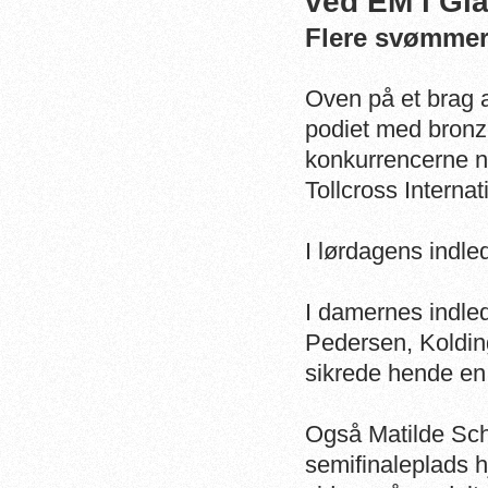
ved EM i Gl
Flere svømmere
Oven på et brag 
podiet med bronz
konkurrencerne n
Tollcross Interna
I lørdagens indled
I damernes indle
Pedersen, Koldin
sikrede hende en
Også Matilde Sc
semifinaleplads 