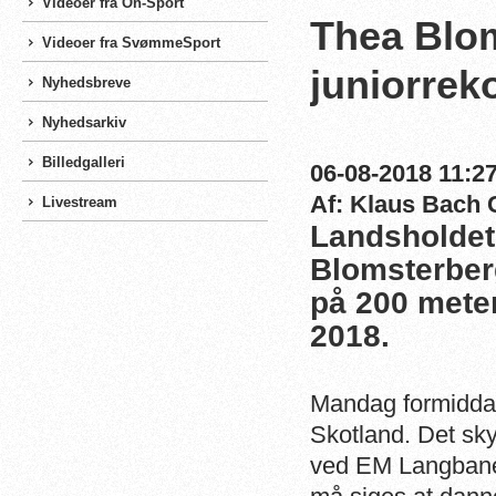
Videoer fra On-Sport
Thea Blo
Videoer fra SvømmeSport
juniorrek
Nyhedsbreve
Nyhedsarkiv
Billedgalleri
06-08-2018 11:27
Af: Klaus Bach 
Livestream
Landsholdet
Blomsterberg
på 200 mete
2018.
Mandag formiddag 
Skotland. Det sky
ved EM Langbane,