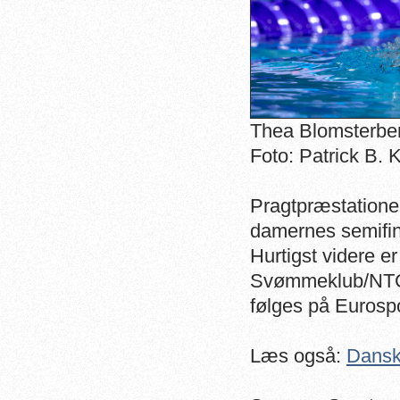
Thea Blomsterberg
Foto: Patrick B. 
Pragtpræstatione
damernes semifina
Hurtigst videre e
Svømmeklub/NTC.
følges på Euros
Læs også:
Dansk 