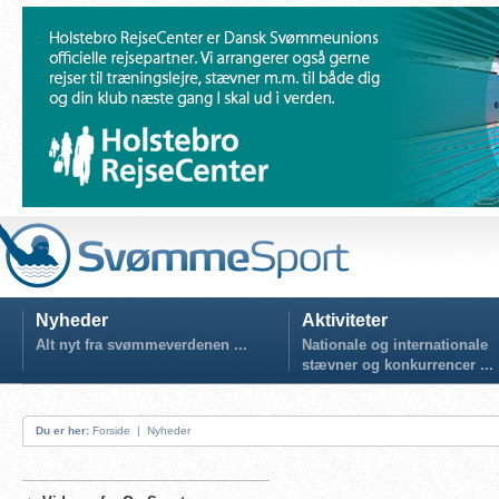
Nyheder
Aktiviteter
Alt nyt fra svømmeverdenen ...
Nationale og internationale
stævner og konkurrencer ...
Du er her:
Forside
|
Nyheder