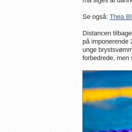
må siges at danne
Se også:
Thea Bl
Distancen tilbag
på imponerende 
unge brystsvømme
forbedrede, men