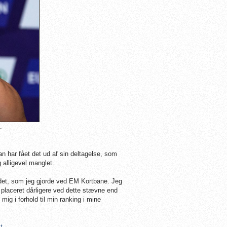
d.
n har fået det ud af sin deltagelse, som
 alligevel manglet.
 det, som jeg gjorde ved EM Kortbane. Jeg
 placeret dårligere ved dette stævne end
g i forhold til min ranking i mine
t.