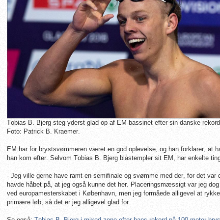
Tobias B. Bjerg steg yderst glad op af EM-bassinet efter sin danske rekor
Foto: Patrick B. Kraemer.
EM har for brystsvømmeren været en god oplevelse, og han forklarer, at ha
han kom efter. Selvom Tobias B. Bjerg blåstempler sit EM, har enkelte ting
- Jeg ville gerne have ramt en semifinale og svømme med der, for det var
havde håbet på, at jeg også kunne det her. Placeringsmæssigt var jeg dog
ved europamesterskabet i København, men jeg formåede alligevel at rykke mi
primære løb, så det er jeg alligevel glad for.
Se også:
Tobias B. Bjerg i mixed zone efter hans rekord på 100 meter brys