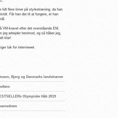
lidt flere timer på styrketræning, da han
ridt. Får han det til at fungere, er han
mål.
 på VM-kravet efter det overstående EM,
om jeg arbejder henimod, og så håber jeg,
lt klar!
er tak for interviewet.
ckmann, Bjerg og Danmarks landstræner
mefans
en BESTSELLERs Olympiske Håb 2019
n barnedrøm