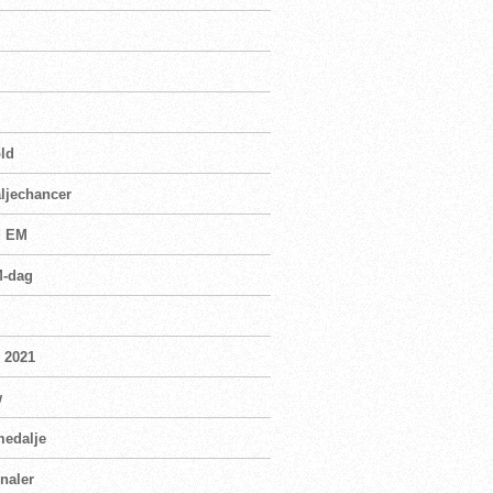
old
aljechancer
d EM
M-dag
i 2021
w
medalje
naler