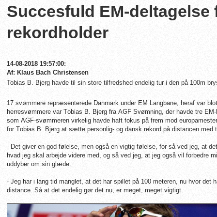
Succesfuld EM-deltagelse 
rekordholder
14-08-2018 19:57:00:
Af: Klaus Bach Christensen
Tobias B. Bjerg havde til sin store tilfredshed endelig tur i den på 100m br
17 svømmere repræsenterede Danmark under EM Langbane, heraf var blot 
herresvømmere var Tobias B. Bjerg fra AGF Svømning, der havde tre EM-løb
som AGF-svømmeren virkelig havde haft fokus på frem mod europamestersk
for Tobias B. Bjerg at sætte personlig- og dansk rekord på distancen med t
- Det giver en god følelse, men også en vigtig følelse, for så ved jeg, at det
hvad jeg skal arbejde videre med, og så ved jeg, at jeg også vil forbedre m
uddyber om sin glæde.
- Jeg har i lang tid manglet, at det har spillet på 100 meteren, nu hvor det h
distance. Så at det endelig gør det nu, er meget, meget vigtigt.