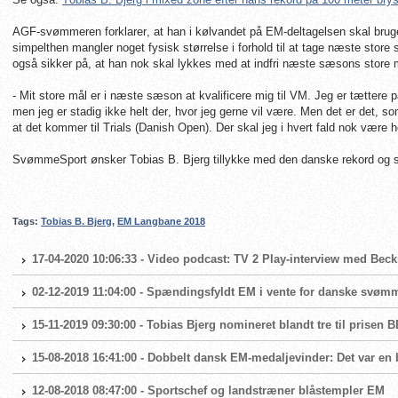
AGF-svømmeren forklarer, at han i kølvandet på EM-deltagelsen skal bruge 
simpelthen mangler noget fysisk størrelse i forhold til at tage næste store sk
også sikker på, at han nok skal lykkes med at indfri næste sæsons store 
- Mit store mål er i næste sæson at kvalificere mig til VM. Jeg er tættere
men jeg er stadig ikke helt der, hvor jeg gerne vil være. Men det er det, s
at det kommer til Trials (Danish Open). Der skal jeg i hvert fald nok være he
SvømmeSport ønsker Tobias B. Bjerg tillykke med den danske rekord og sig
Tags:
Tobias B. Bjerg
,
EM Langbane 2018
17-04-2020 10:06:33 - Video podcast: TV 2 Play-interview med Be
02-12-2019 11:04:00 - Spændingsfyldt EM i vente for danske svøm
15-11-2019 09:30:00 - Tobias Bjerg nomineret blandt tre til pris
15-08-2018 16:41:00 - Dobbelt dansk EM-medaljevinder: Det var e
12-08-2018 08:47:00 - Sportschef og landstræner blåstempler EM