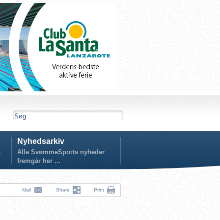
Nyhedsarkiv
.
Alle SvømmeSports nyheder
fremgår her ...
Mail
Share
Print