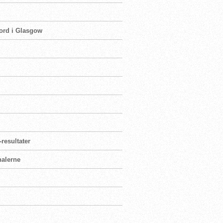
ord i Glasgow
resultater
nalerne