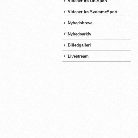
Videoer fra On-Sport
Videoer fra SvømmeSport
Nyhedsbreve
Nyhedsarkiv
Billedgalleri
Livestream