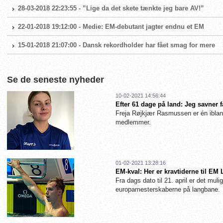
28-03-2018 22:23:55 - ”Lige da det skete tænkte jeg bare AV!”
22-01-2018 19:12:00 - Medie: EM-debutant jagter endnu et EM
15-01-2018 21:07:00 - Dansk rekordholder har fået smag for mere
Se de seneste nyheder
10-02-2021 14:56:44
Efter 61 dage på land: Jeg savner 
Freja Røjkjær Rasmussen er én iblan
medlemmer.
01-02-2021 13:28:16
EM-kval: Her er kravtiderne til EM
Fra dags dato til 21. april er det muligt
europamesterskaberne på langbane.