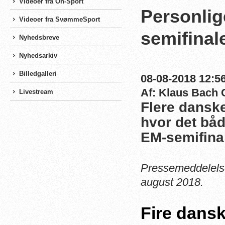
Videoer fra On-Sport
Personlig
Videoer fra SvømmeSport
semifinal
Nyhedsbreve
Nyhedsarkiv
Billedgalleri
08-08-2018 12:56
Af: Klaus Bach 
Livestream
Flere dansk
hvor det båd
EM-semifina
Pressemeddelels
august 2018.
Fire dansk