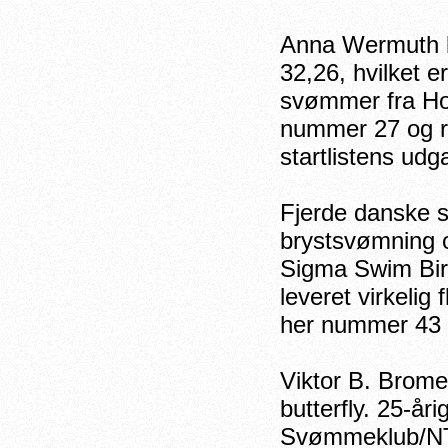
Anna Wermuth bl
32,26, hvilket e
svømmer fra Ho
nummer 27 og ry
startlistens ud
Fjerde danske 
brystsvømning 
Sigma Swim Bir
leveret virkelig
her nummer 43 i
Viktor B. Brome
butterfly. 25-å
Svømmeklub/NTC