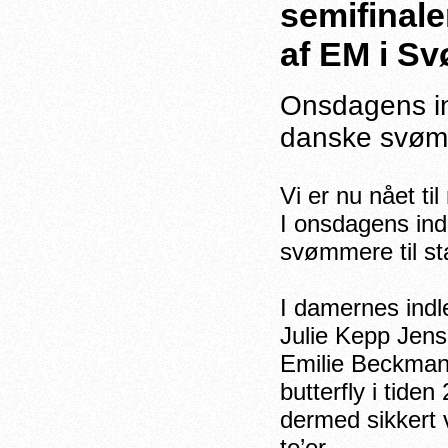
semifinale
af EM i S
Onsdagens in
danske svømme
Vi er nu nået t
I onsdagens ind
svømmere til sta
I damernes indl
Julie Kepp Jense
Emilie Beckman
butterfly i tiden
dermed sikkert 