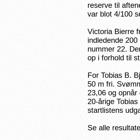
reserve til afte
var blot 4/100 s
Victoria Bierr
indledende 200 
nummer 22. Den
op i forhold til
For Tobias B. B
50 m fri. Svømm
23,06 og opnår 
20-årige Tobias 
startlistens ud
Se alle resultat