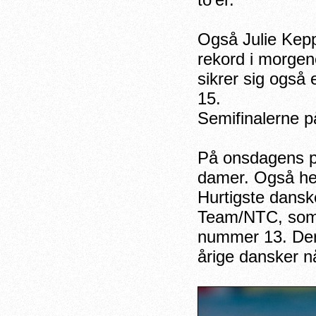
to’er.
Også Julie Kepp 
rekord i morgen
sikrer sig også
15.
Semifinalerne p
På onsdagens p
damer. Også he
Hurtigste dansk
Team/NTC, som 
nummer 13. Der
årige dansker nå