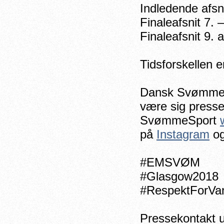
Indledende afsni
Finaleafsnit 7. 
Finaleafsnit 9. 
Tidsforskellen e
Dansk Svømmeun
være sig presse
SvømmeSport
på
Instagram
o
#EMSVØM
#Glasgow2018
#RespektForVa
Pressekontakt 