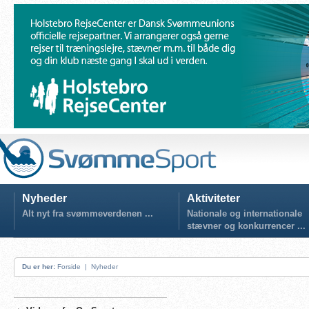
Nyheder
Aktiviteter
Alt nyt fra svømmeverdenen ...
Nationale og internationale
stævner og konkurrencer ...
Du er her:
Forside
|
Nyheder