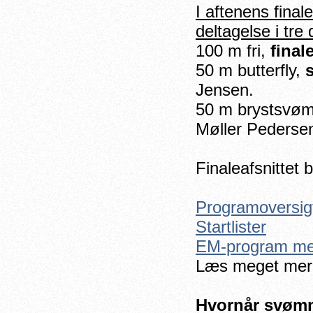
I aftenens final
deltagelse i tre 
100 m fri,
final
50 m butterfly,
Jensen.
50 m brystsvø
Møller Pederse
Finaleafsnittet
Programoversig
Startlister
EM-program med
Læs meget mere
Hvornår svømm