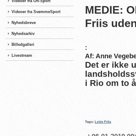
Videoer fra On-Sport
MEDIE: OL
Videoer fra SvømmeSport
Friis ude
Nyhedsbreve
Nyhedsarkiv
Billedgalleri
:
Af: Anne Vegeb
Livestream
Det er ikke 
landsholdss
i Rio om to 
Tags:
Lotte Friis