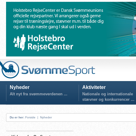
Nyheder
Aktiviteter
Alt nyt fra svømmeverdenen ...
Nationale og internationale
stævner og konkurrencer ...
Du er her:
Forside
|
Nyheder