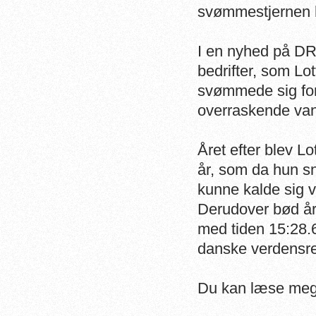
svømmestjernen ha
I en nyhed på DR
bedrifter, som Lo
svømmede sig for
overraskende vand
Året efter blev L
år, som da hun s
kunne kalde sig 
Derudover bød år
med tiden 15:28.6
danske verdensrek
Du kan læse mege