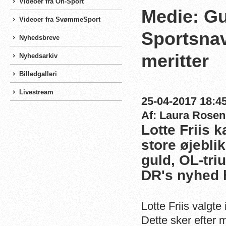
Videoer fra On-Sport
Medie: Gu
Videoer fra SvømmeSport
Sportsnavn
Nyhedsbreve
meritter
Nyhedsarkiv
Billedgalleri
Livestream
25-04-2017 18:45
Af: Laura Rosen
Lotte Friis 
store øjebli
guld, OL-tri
DR's nyhed 
Lotte Friis valgt
Dette sker efter