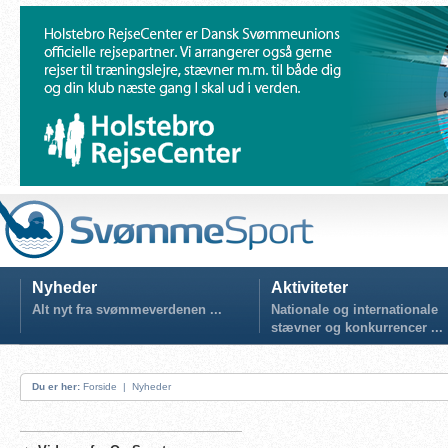
Nyheder
Aktiviteter
Alt nyt fra svømmeverdenen ...
Nationale og internationale
stævner og konkurrencer ...
Du er her:
Forside
|
Nyheder