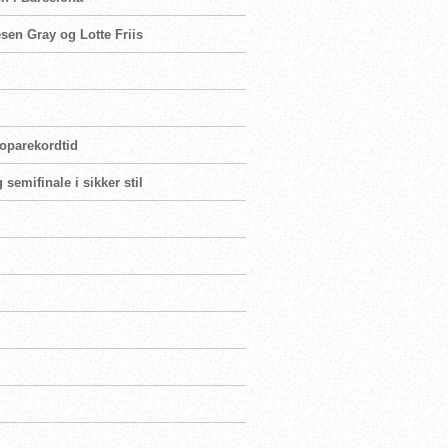
esen Gray og Lotte Friis
roparekordtid
 semifinale i sikker stil