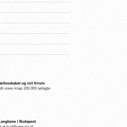
fællesskabet og mit frirum
dt vores knap 200.000 tørlagte
 Langbane i Budapest
 at kvalificere sig til