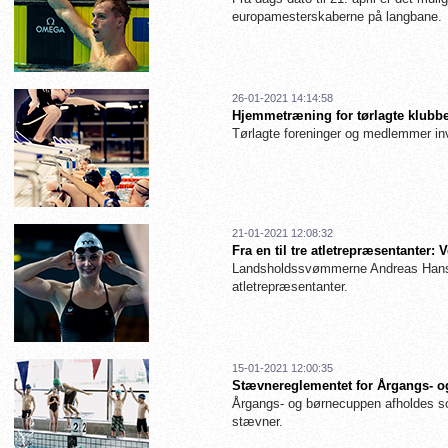
europamesterskaberne på langbane.
26-01-2021 14:14:58
Hjemmetræning for tørlagte klubbe
Tørlagte foreninger og medlemmer inv
21-01-2021 12:08:32
Fra en til tre atletrepræsentanter
Landsholdssvømmerne Andreas Hanse
atletrepræsentanter.
15-01-2021 12:00:35
Stævnereglementet for Årgangs- og
Årgangs- og børnecuppen afholdes so
stævner.