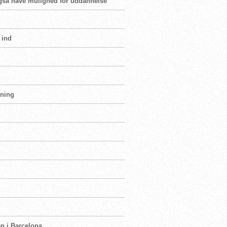
 også have mulighed for uddannelse
 ind
tning
en i Barcelona