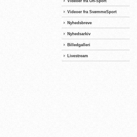
Videoer fra On-Sport
Videoer fra SvømmeSport
Nyhedsbreve
Nyhedsarkiv
Billedgalleri
Livestream