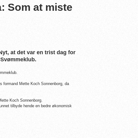
: Som at miste
t, at det var en trist dag for
te Svømmeklub.
vømmeklub.
øds formand Mette Koch Sonnenborg, da
.
r Mette Koch Sonnenborg.
 kunnet tilbyde hende en bedre økonomisk