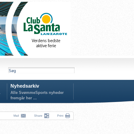
Nyhedsarkiv
.
Alle SvømmeSports nyheder
fremgår her ...
Mail
Share
Print