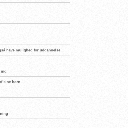
 også have mulighed for uddannelse
 ind
af sine børn
tning