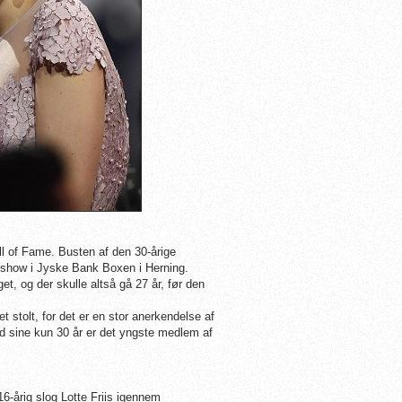
ll of Fame. Busten af den 30-årige
-show i Jyske Bank Boxen i Herning.
t, og der skulle altså gå 27 år, før den
stolt, for det er en stor anerkendelse af
 med sine kun 30 år er det yngste medlem af
16-årig slog Lotte Friis igennem