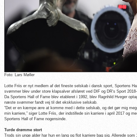
Foto: Lars Møller
Lotte Friis er nyt medlem af det fineste selskab i dansk sport, Sportens Ha
svømmer blev under store klapsalver afsløret ved DIF og DR’s Sport 2018
Da Sportens Hall of Fame blev etableret i 1992, blev Ragnhild Hveger optage
næste svømmer fandt vej til det eksklusive selskab.
”Det er en kæmpe ære at komme med i dette selskab, og det gør mig meget 
min karriere,” siger Lotte Friis, der indstillede sin karriere i april 2017 og
Sportens Hall of Fame nogensinde.
Turde drømme stort
Trods sin unge alder har hun en lang og flot karriere bag sig. Allerede som 