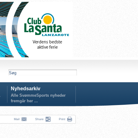
Nyhedsarkiv
.
Alle SvømmeSports nyheder
fremgår her ...
Mail
Share
Print