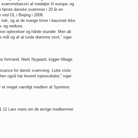
 svømmebassin af medaljer til europa- og
 første danske svømmer i 20 år en
ved OL i Beijing i 2008.
d nok, og at de mange timer i bassinet ikke
p- og nedture.
jove oplevelser og hårde stunder. Men alt
mål og af at turde drømme stort,” siger
ns formand, Niels Nygaard, kigger tilbage
næssance for dansk svømning. Lotte viste
n også har leveret topresultater,” siger
 er et meget værdigt medlem af Sportens
3 71 12 Læs mere om de øvrige medlemmer