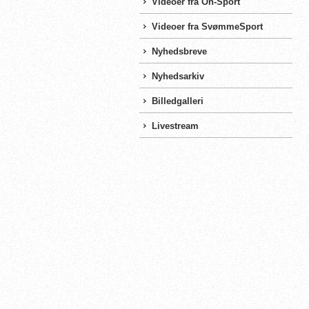
Videoer fra On-Sport
Videoer fra SvømmeSport
Nyhedsbreve
Nyhedsarkiv
Billedgalleri
Livestream