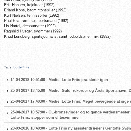
Erik Hansen, kajakroer (1992)
Erland Kops, badmintonspiller (1992)
Kurt Nielsen, tennisspiller (1992)
Paul Elvstrøm, sejlsportsmand (1992)
Lis Hartel, dressurrytter (1992)
Ragnhild Hveger, svømmer (1992)
Knud Lundberg, sportsjournalist samt fodboldspiller, mv. (1992)
Tags:
Lotte Friis
14-04-2018 10:51:00 - Medie: Lotte Friis præsterer igen
25-04-2017 18:45:00 - Medie: Guld, rekorder og Årets Sportsnavn: Dyk
25-04-2017 17:40:00 - Medie: Lotte Friis: Meget bevægende at sige
25-04-2017 10:57:00 - OL-bronzevinder og to gange verdensmester i
Lotte Friis, stopper som elitesvømmer
20-09-2016 10:40:00 - Lotte Friis ny assistenttræner i Gentofte S