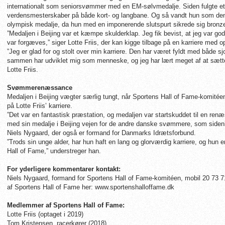
internationalt som seniorsvømmer med en EM-sølvmedalje. Siden fulgte et
verdensmesterskaber på både kort- og langbane. Og så vandt hun som den
olympisk medalje, da hun med en imponerende slutspurt sikrede sig bronze 
”Medaljen i Beijing var et kæmpe skulderklap. Jeg fik bevist, at jeg var go
var forgæves,” siger Lotte Friis, der kan kigge tilbage på en karriere med o
”Jeg er glad for og stolt over min karriere. Den har været fyldt med både s
sammen har udviklet mig som menneske, og jeg har lært meget af at sætte 
Lotte Friis.
Svømmerenæssance
Medaljen i Beijing vægter særlig tungt, når Sportens Hall of Fame-komitée
på Lotte Friis’ karriere.
”Det var en fantastisk præstation, og medaljen var startskuddet til en re
med sin medalje i Beijing vejen for de andre danske svømmere, som sidenhe
Niels Nygaard, der også er formand for Danmarks Idrætsforbund.
”Trods sin unge alder, har hun haft en lang og glorværdig karriere, og hun
Hall of Fame,” understreger han.
For yderligere kommentarer kontakt:
Niels Nygaard, formand for Sportens Hall of Fame-komitéen, mobil 20 7
af Sportens Hall of Fame her: www.sportenshalloffame.dk
Medlemmer af Sportens Hall of Fame:
Lotte Friis (optaget i 2019)
Tom Kristensen, racerkører (2018)