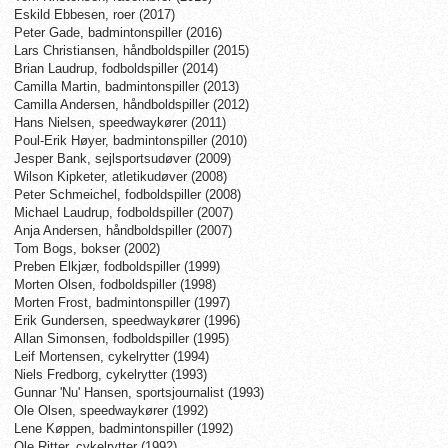
Eskild Ebbesen, roer (2017)
Peter Gade, badmintonspiller (2016)
Lars Christiansen, håndboldspiller (2015)
Brian Laudrup, fodboldspiller (2014)
Camilla Martin, badmintonspiller (2013)
Camilla Andersen, håndboldspiller (2012)
Hans Nielsen, speedwaykører (2011)
Poul-Erik Høyer, badmintonspiller (2010)
Jesper Bank, sejlsportsudøver (2009)
Wilson Kipketer, atletikudøver (2008)
Peter Schmeichel, fodboldspiller (2008)
Michael Laudrup, fodboldspiller (2007)
Anja Andersen, håndboldspiller (2007)
Tom Bogs, bokser (2002)
Preben Elkjær, fodboldspiller (1999)
Morten Olsen, fodboldspiller (1998)
Morten Frost, badmintonspiller (1997)
Erik Gundersen, speedwaykører (1996)
Allan Simonsen, fodboldspiller (1995)
Leif Mortensen, cykelrytter (1994)
Niels Fredborg, cykelrytter (1993)
Gunnar 'Nu' Hansen, sportsjournalist (1993)
Ole Olsen, speedwaykører (1992)
Lene Køppen, badmintonspiller (1992)
Ole Ritter, cykelrytter (1992)