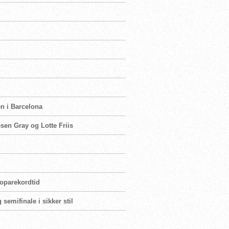
en i Barcelona
esen Gray og Lotte Friis
roparekordtid
 semifinale i sikker stil