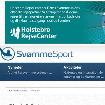
Nyheder
Aktiviteter
Alt nyt fra svømmeverdenen ...
Nationale og internationale
stævner og konkurrencer ...
Du er her:
Forside
|
Nyheder