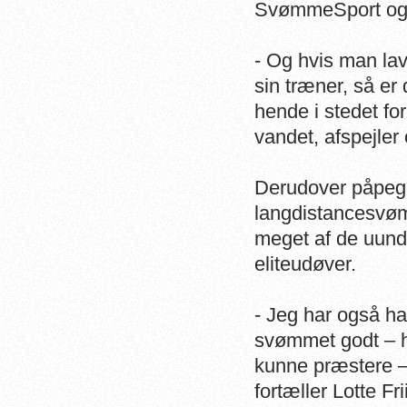
SvømmeSport og t
- Og hvis man la
sin træner, så er
hende i stedet for
vandet, afspejler
Derudover påpeg
langdistancesvømm
meget af de uund
eliteudøver.
- Jeg har også ha
svømmet godt – hv
kunne præstere – 
fortæller Lotte F