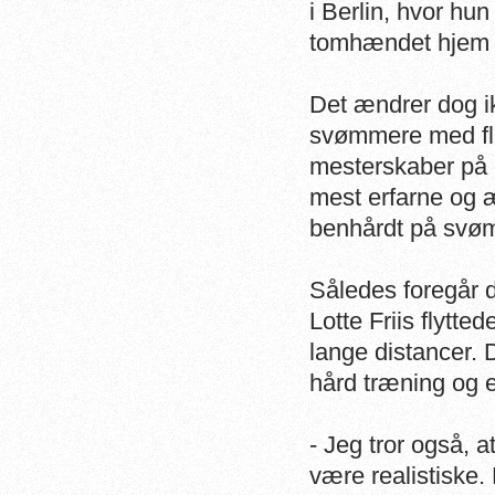
i Berlin, hvor hu
tomhændet hjem 
Det ændrer dog i
svømmere med fler
mesterskaber på c
mest erfarne og æ
benhårdt på svøm
Således foregår d
Lotte Friis flytte
lange distancer. 
hård træning og e
- Jeg tror også, a
være realistiske. 