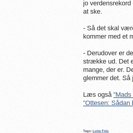
jo verdensrekord 
at ske.
- Så det skal være
kommer med et me
- Derudover er det
strække ud. Det e
mange, der er. D
glemmer det. Så je
Læs også
”Mads 
”Ottesen: Sådan 
Tags:
Lotte Friis