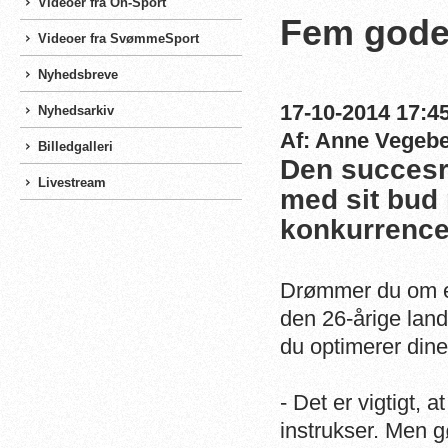
Videoer fra On-Sport
Fem gode 
Videoer fra SvømmeSport
Nyhedsbreve
17-10-2014 17:45
Nyhedsarkiv
Af: Anne Vegeb
Billedgalleri
Den succes
Livestream
med sit bud 
konkurrenc
Drømmer du om en
den 26-årige lan
du optimerer dine
- Det er vigtigt, a
instrukser. Men gør