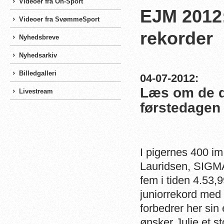
Videoer fra On-Sport
EJM 2012
Videoer fra SvømmeSport
rekorder
Nyhedsbreve
Nyhedsarkiv
Billedgalleri
04-07-2012:
Læs om de d
Livestream
førstedagen 
I pigernes 400 i
Lauridsen, SIGMA
fem i tiden 4.53,
juniorrekord med 
forbedrer her si
ønsker Julie et s