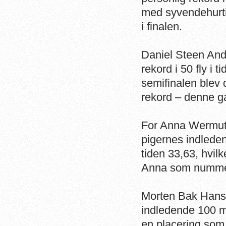
med syvendehurtig
i finalen.
Daniel Steen Ande
rekord i 50 fly i t
semifinalen blev 
rekord – denne ga
For Anna Wermuth
pigernes indleden
tiden 33,63, hvilk
Anna som nummer
Morten Bak Hansen
indledende 100 m
en placering som