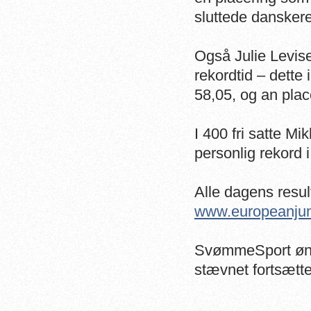
sluttede dansker
Også Julie Levis
rekordtid – dette 
58,05, og an pla
I 400 fri satte 
personlig rekord i
Alle dagens resul
www.europeanjuni
SvømmeSport ønsk
stævnet fortsætt