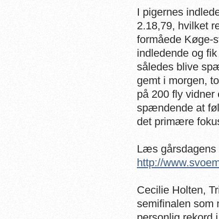
I pigernes indled
2.18,79, hvilket r
formåede Køge-sv
indledende og fik
således blive spæ
gemt i morgen, t
på 200 fly vidner
spændende at følg
det primære foku
Læs gårsdagens ar
http://www.svoe
Cecilie Holten, Tr
semifinalen som n
personlig rekord 