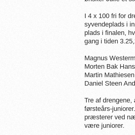
I 4 x 100 fri for
syvendeplads i i
plads i finalen, 
gang i tiden 3.25,
Magnus Westerma
Morten Bak Hans
Martin Mathiesen,
Daniel Steen And
Tre af drengene, 
førsteårs-juniorer
præsterer ved næs
være juniorer.