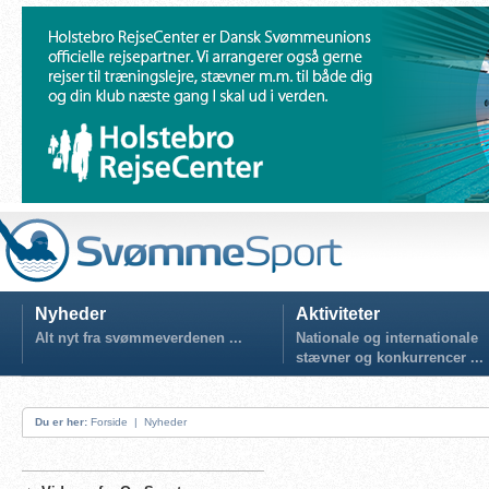
Nyheder
Aktiviteter
Alt nyt fra svømmeverdenen ...
Nationale og internationale
stævner og konkurrencer ...
Du er her:
Forside
|
Nyheder