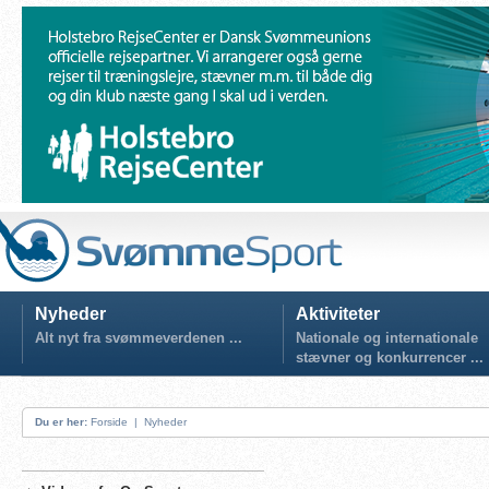
Nyheder
Aktiviteter
Alt nyt fra svømmeverdenen ...
Nationale og internationale
stævner og konkurrencer ...
Du er her:
Forside
|
Nyheder