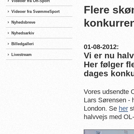
Videoer fra On-Sport
Flere skø
Videoer fra SvømmeSport
konkurre
Nyhedsbreve
Nyhedsarkiv
Billedgalleri
01-08-2012:
Vi er nu ha
Livestream
Her følger fl
dages konku
Vores udsendte O
Lars Sørensen - h
London. Se
her
st
halvvejs med O