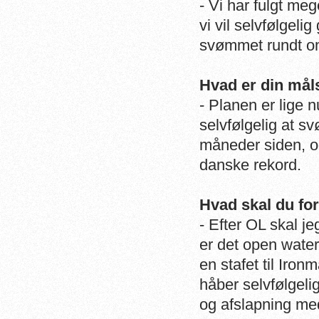
- Vi har fulgt m
vi vil selvfølgel
svømmet rundt om
Hvad er din målsæ
- Planen er lige 
selvfølgelig at s
måneder siden, o
danske rekord.
Hvad skal du for
- Efter OL skal j
er det open water
en stafet til Iro
håber selvfølgelig
og afslapning med 