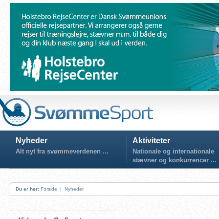
Nyheder
Aktiviteter
Alt nyt fra svømmeverdenen ...
Nationale og internationale
stævner og konkurrencer ...
Du er her:
Forside
|
Nyheder