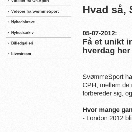
Videoer fra On-Sport
Hvad så,
Videoer fra SvømmeSport
Nyhedsbreve
05-07-2012:
Nyhedsarkiv
Få et unikt 
Billedgalleri
hverdag her 
Livestream
SvømmeSport har 
CPH, mellem de 
forbereder sig, og
Hvor mange gang
- London 2012 bli