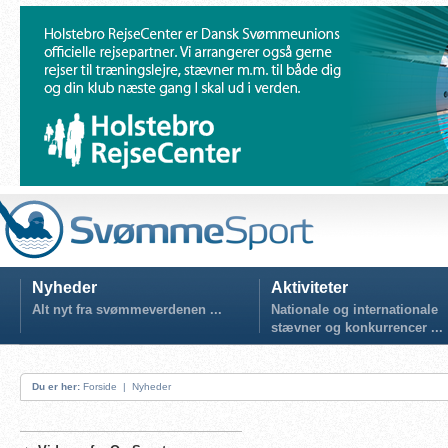
Nyheder
Aktiviteter
Alt nyt fra svømmeverdenen ...
Nationale og internationale
stævner og konkurrencer ...
Du er her:
Forside
|
Nyheder