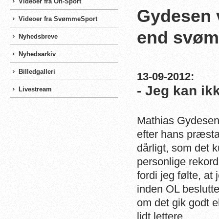
Videoer fra On-Sport
Gydesen v
Videoer fra SvømmeSport
end svøm
Nyhedsbreve
Nyhedsarkiv
Billedgalleri
13-09-2012:
- Jeg kan ik
Livestream
Mathias Gydesen,
efter hans præst
dårligt, som det 
personlige rekord
fordi jeg følte, 
inden OL beslutte
om det gik godt e
lidt lettere.