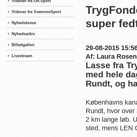
Videoer fra On-Sport
TrygFonde
Videoer fra SvømmeSport
super fed
Nyhedsbreve
Nyhedsarkiv
Billedgalleri
29-08-2015 15:56
Af: Laura Rosen
Livestream
Lasse fra T
med hele da
Rundt, og ha
Københavns kanale
Rundt, hvor over
2 km lange løb. U
sted, mens LEN C