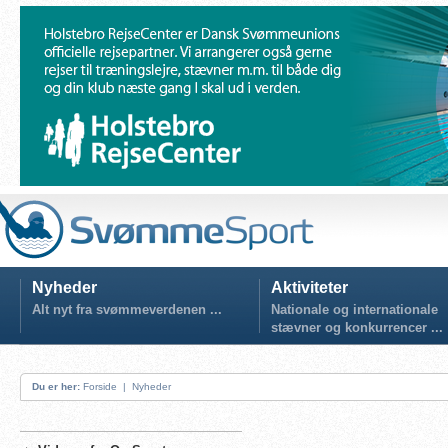
Nyheder
Aktiviteter
Alt nyt fra svømmeverdenen ...
Nationale og internationale
stævner og konkurrencer ...
Du er her:
Forside
|
Nyheder