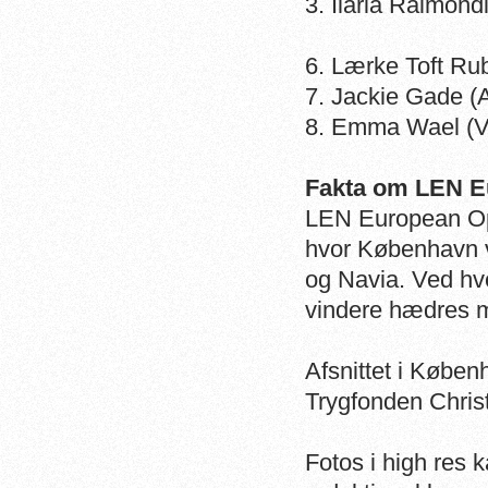
3. Ilaria Raimond
6. Lærke Toft R
7. Jackie Gade (
8. Emma Wael (V
Fakta om LEN E
LEN European Op
hvor København va
og Navia. Ved hv
vindere hædres m
Afsnittet i Køben
Trygfonden Chris
Fotos i high res 