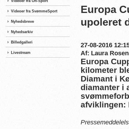
Videoer fra On-Sport
Europa C
Videoer fra SvømmeSport
upoleret 
Nyhedsbreve
Nyhedsarkiv
Billedgalleri
27-08-2016 12:15
Af: Laura Rosen
Livestream
Europa Cupp
kilometer bl
Diamant i 
diamanter i
svømmeforbu
afviklingen:
Pressemeddelels