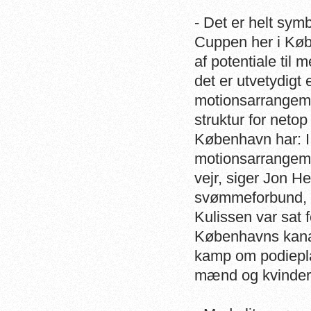
- Det er helt sym
Cuppen her i Køb
af potentiale til 
det er utvetydigt
motionsarrangeme
struktur for neto
København har: I h
motionsarrangeme
vejr, siger Jon H
svømmeforbund,
Kulissen var sat
Københavns kanale
kamp om podiepla
mænd og kvinder