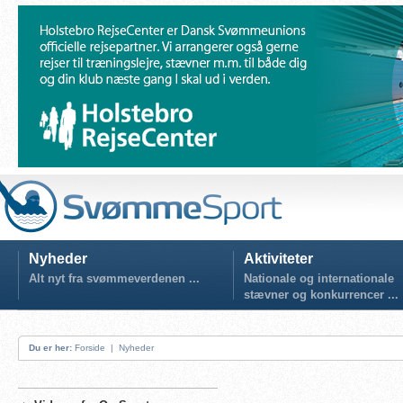
Nyheder
Aktiviteter
Alt nyt fra svømmeverdenen ...
Nationale og internationale
stævner og konkurrencer ...
Du er her:
Forside
|
Nyheder