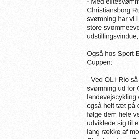
- Med elitesvømm
Christiansborg Ru
svømning har vi i
store svømmeeven
udstillingsvindu
Også hos Sport E
Cuppen:
- Ved OL i Rio så
svømning ud for
landevejscykling
også helt tæt på
følge dem hele v
udviklede sig til
lang række af mo