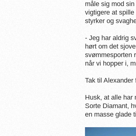
måle sig mod sin t
vigtigere at spill
styrker og svaghe
- Jeg har aldrig 
hørt om det sjove
svømmesporten ren
når vi hopper i, må
Tak til Alexander 
Husk, at alle ha
Sorte Diamant, hv
en masse glade t