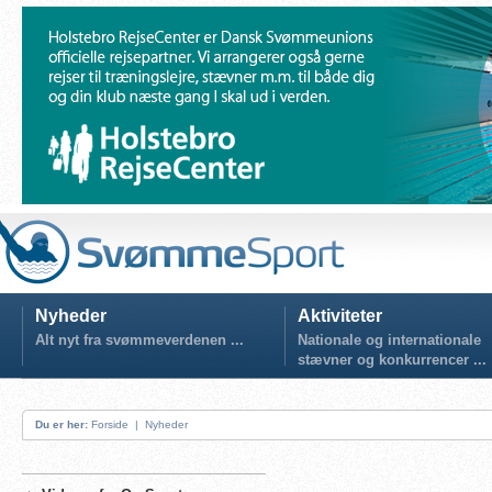
Nyheder
Aktiviteter
Alt nyt fra svømmeverdenen ...
Nationale og internationale
stævner og konkurrencer ...
Du er her:
Forside
|
Nyheder