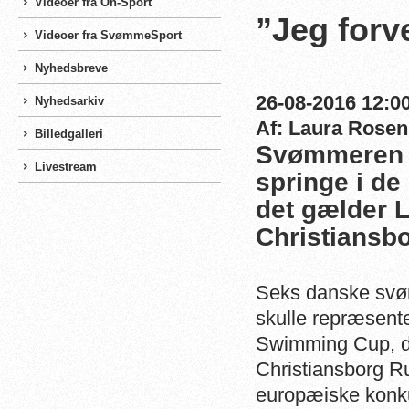
Videoer fra On-Sport
”Jeg forv
Videoer fra SvømmeSport
Nyhedsbreve
26-08-2016 12:00
Nyhedsarkiv
Af: Laura Rosen
Billedgalleri
Svømmeren Al
Livestream
springe i d
det gælder 
Christiansb
Seks danske svø
skulle repræsen
Swimming Cup, de
Christiansborg 
europæiske konkur