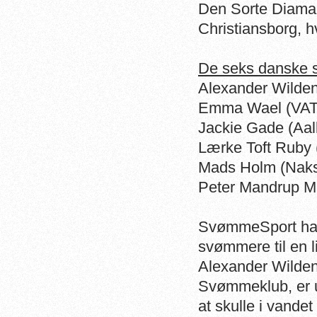
Den Sorte Diaman
Christiansborg, hv
De seks danske s
Alexander Wilde
Emma Wael (VAT
Jackie Gade (Aa
Lærke Toft Ruby
Mads Holm (Nak
Peter Mandrup 
SvømmeSport har 
svømmere til en l
Alexander Wildens
Svømmeklub, er ut
at skulle i vande