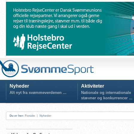
Nyheder
Aktiviteter
Alt nyt fra svømmeverdenen ...
Nationale og internationale
stævner og konkurrencer ...
Du er her:
Forside
|
Nyheder