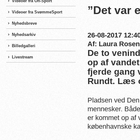
Videoer fra On-Sport
”Det var 
Videoer fra SvømmeSport
Nyhedsbreve
26-08-2017 12:40
Nyhedsarkiv
Af: Laura Rosen
Billedgalleri
De to venin
Livestream
op af vandet
fjerde gang
Rundt. Læs 
Pladsen ved Den 
mennesker. Både f
er kommet op af 
københavnske kan