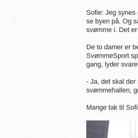
Sofie: Jeg synes 
se byen på. Og så
svømme i. Det er 
De to damer er beg
SvømmeSport spør
gang, lyder svare
- Ja, det skal de
svømmehallen, gr
Mange tak til Sof