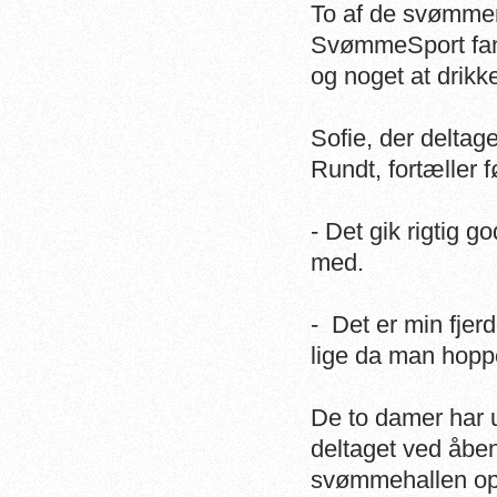
To af de svømmer
SvømmeSport fange
og noget at drikke
Sofie, der deltag
Rundt, fortæller 
- Det gik rigtig g
med.
- Det er min fjer
lige da man hoppe
De to damer har 
deltaget ved åbe
svømmehallen op 