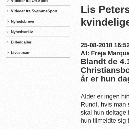
Videoer fra On-Sport
Lis Peter
Videoer fra SvømmeSport
kvindelig
Nyhedsbreve
Nyhedsarkiv
Billedgalleri
25-08-2018 16:52
Af: Freja Marqu
Livestream
Blandt de 4
Christiansbo
år er hun da
Alder er ingen h
Rundt, hvis man 
skal hun deltage 
hun tilmeldte sig