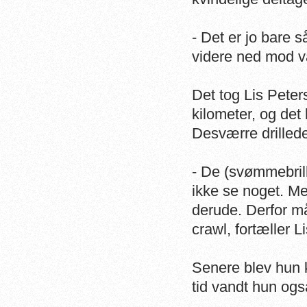
- Det er jo bare s
videre ned mod 
Det tog Lis Pete
kilometer, og det
Desværre drilled
- De (svømmebrill
ikke se noget. Me
derude. Derfor må
crawl, fortæller 
Senere blev hun 
tid vandt hun ogs