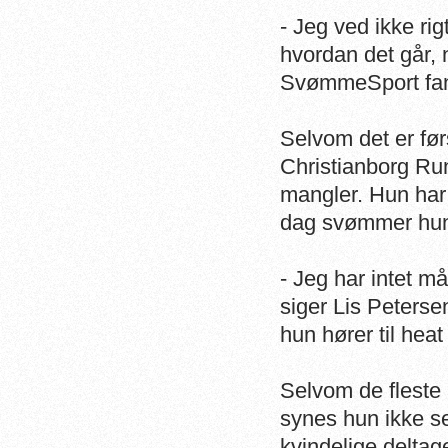
- Jeg ved ikke rig
hvordan det går, 
SvømmeSport fang
Selvom det er fø
Christianborg Ru
mangler. Hun har
dag svømmer hun
- Jeg har intet m
siger Lis Peterse
hun hører til heat
Selvom de fleste a
synes hun ikke se
kvindelige deltag