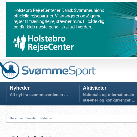
Nyheder
Aktiviteter
Alt nyt fra svømmeverdenen ...
Nationale og internationale
stævner og konkurrencer ...
Du er her:
Forside
|
Nyheder