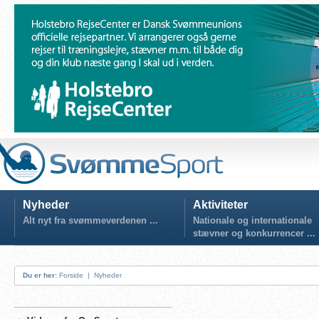
Nyheder
Aktiviteter
Alt nyt fra svømmeverdenen ...
Nationale og internationale
stævner og konkurrencer ...
Du er her:
Forside
|
Nyheder