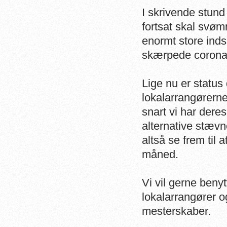
I skrivende stund
fortsat skal svøm
enormt store ind
skærpede coronar
Lige nu er status
lokalarrangørerne,
snart vi har der
alternative stæ
altså se frem ti
måned.
Vi vil gerne benytt
lokalarrangører og
mesterskaber.