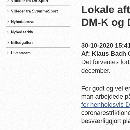
Videoer fra On-Sport
Lokale aft
Videoer fra SvømmeSport
DM-K og 
Nyhedsbreve
Nyhedsarkiv
Billedgalleri
30-10-2020 15:41
Af: Klaus Bach 
Livestream
Det forventes fo
december.
For godt og vel 
man arbejdede p
for henholdsvis 
coronarestriktion
besværliggjort p