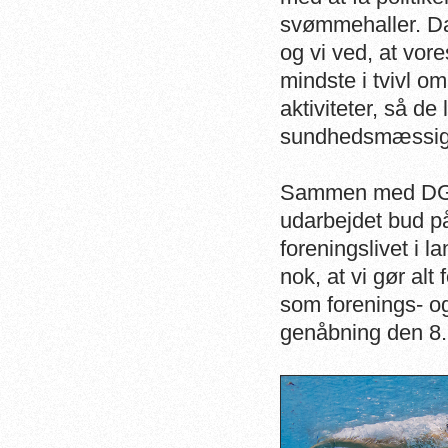
svømmehaller. D
og vi ved, at vore
mindste i tvivl o
aktiviteter, så d
sundhedsmæssige 
Sammen med DGI 
udarbejdet bud på
foreningslivet i 
nok, at vi gør a
som forenings- og
genåbning den 8. 