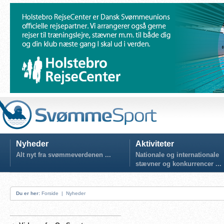
Nyheder
Aktiviteter
Alt nyt fra svømmeverdenen ...
Nationale og internationale
stævner og konkurrencer ...
Du er her:
Forside
|
Nyheder