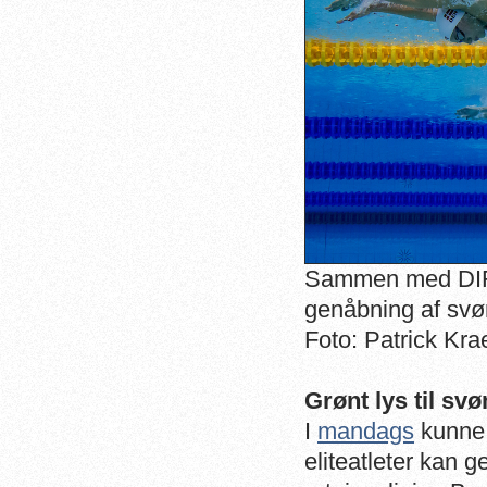
Sammen med DIF
genåbning af sv
Foto: Patrick Kra
Grønt lys til sv
I
mandags
kunne v
eliteatleter kan