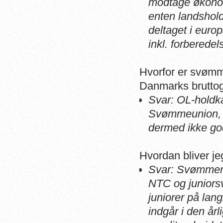
modtage økonom
enten landshol
deltaget i euro
inkl. forberedel
Hvorfor er svømm
Danmarks bruttog
Svar: OL-holdka
Svømmeunion, o
dermed ikke go
Hvordan bliver j
Svar: Svømmere,
NTC og juniors
juniorer på lan
indgår i den år