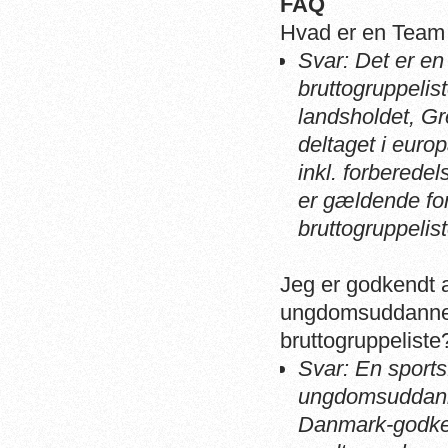
FAQ
Hvad er en Tea
Svar: Det er e
bruttogruppelis
landsholdet, G
deltaget i euro
inkl. forberede
er gældende fo
bruttogruppelis
Jeg er godkendt a
ungdomsuddannel
bruttogruppeliste
Svar: En sportsf
ungdomsuddann
Danmark-godken