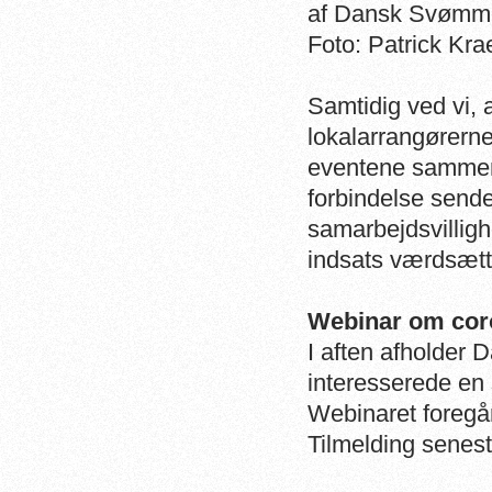
af Dansk Svømme
Foto: Patrick Kra
Samtidig ved vi, 
lokalarrangørern
eventene sammen m
forbindelse sendes 
samarbejdsvillig
indsats værdsætte
Webinar om cor
I aften afholder
interesserede
en 
Webinaret foregå
Tilmelding senest