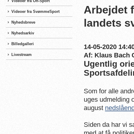
Videoer fra On-Sport
Arbejdet 
Videoer fra SvømmeSport
landets 
Nyhedsbreve
Nyhedsarkiv
Billedgalleri
14-05-2020 14:40
Af: Klaus Bach 
Livestream
Ugentlig or
Sportsafdeli
Som for alle and
uges udmelding om
august
nedslåend
Siden da har vi 
med at få politik