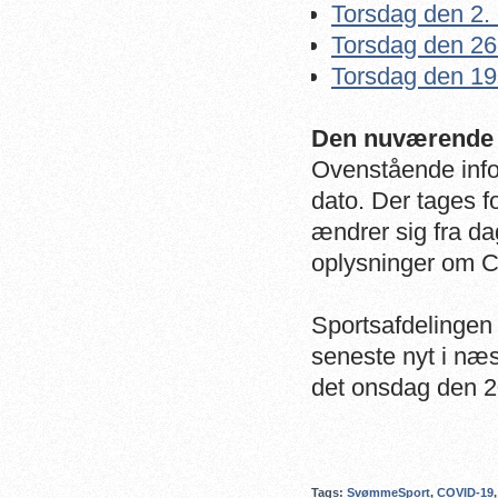
Torsdag den 2. 
Torsdag den 26
Torsdag den 19
Den nuværende s
Ovenstående infor
dato. Der tages f
ændrer sig fra d
oplysninger om 
Sportsafdelingen
seneste nyt i næs
det
onsdag den 2
Tags:
SvømmeSport
,
COVID-19