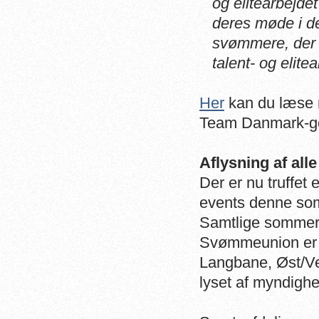
og elitearbejd
deres møde i d
svømmere, der i
talent- og elite
Her
kan du læse 
Team Danmark-go
Aflysning af al
Der er nu truffe
events denne so
Samtlige sommere
Svømmeunion er 
Langbane, Øst/Ve
lyset af myndigh