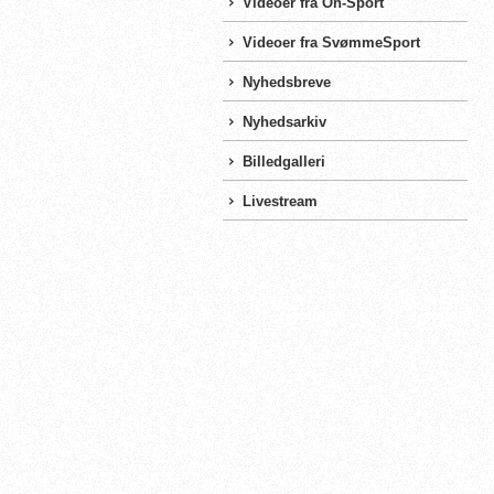
Videoer fra On-Sport
Videoer fra SvømmeSport
Nyhedsbreve
Nyhedsarkiv
Billedgalleri
Livestream