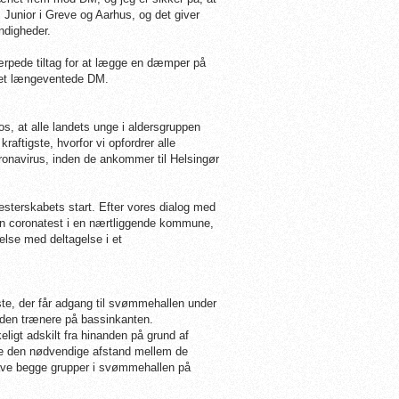
 Junior i Greve og Aarhus, og det giver
ndigheder.
ærpede tiltag for at lægge en dæmper på
 det længeventede DM.
s, at alle landets unge i aldersgruppen
kraftigste, hvorfor vi opfordrer alle
ronavirus, inden de ankommer til Helsingør
mesterskabets start. Efter vores dialog med
 en coronatest i en nærtliggende kommune,
delse med deltagelse i et
ste, der får adgang til svømmehallen under
uden trænere på bassinkanten.
eligt adskilt fra hinanden på grund af
ere den nødvendige afstand mellem de
 have begge grupper i svømmehallen på