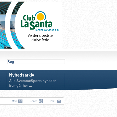
Nyhedsarkiv
.
Alle SvømmeSports nyheder
fremgår her ...
Mail
Share
Print