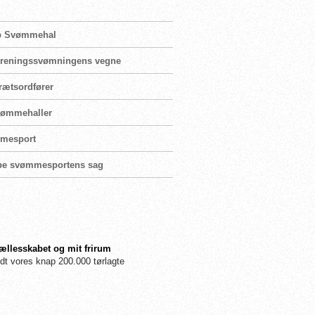
rup Svømmehal
 foreningssvømningens vegne
rætsordfører
svømmehaller
mmesport
mpe svømmesportens sag
fællesskabet og mit frirum
dt vores knap 200.000 tørlagte