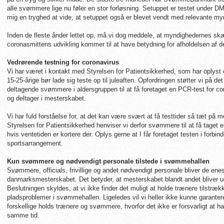
alle svømmere lige nu føler en stor forløsning. Setuppet er testet under DM
mig en tryghed at vide, at setuppet også er blevet vendt med relevante my
Inden de fleste ånder lettet op, må vi dog meddele, at myndighedernes sk
coronasmittens udvikling kommer til at have betydning for afholdelsen af
Vedrørende testning for coronavirus
Vi har været i kontakt med Styrelsen for Patientsikkerhed, som har oplyst o
15-25-årige bør lade sig teste op til juleaften. Opfordringen støtter vi på det 
deltagende svømmere i aldersgruppen til at få foretaget en PCR-test for co
og deltager i mesterskabet.
Vi har fuld forståelse for, at det kan være svært at få testtider så tæt på 
Styrelsen for Patientsikkerhed henviser vi derfor svømmere til at få taget
hvis ventetiden er kortere der. Oplys gerne at I får foretaget testen i forbin
sportsarrangement.
Kun svømmere og nødvendigt personale tilstede i svømmehallen
Svømmere, officials, frivillige og andet nødvendigt personale bliver de ene
danmarksmesterskabet. Det betyder, at mesterskabet blandt andet bliver 
Beslutningen skyldes, at vi ikke finder det muligt at holde trænere tilstrækk
pladsproblemer i svømmehallen. Ligeledes vil vi heller ikke kunne garant
forskellige holds trænere og svømmere, hvorfor det ikke er forsvarligt at
samme tid.