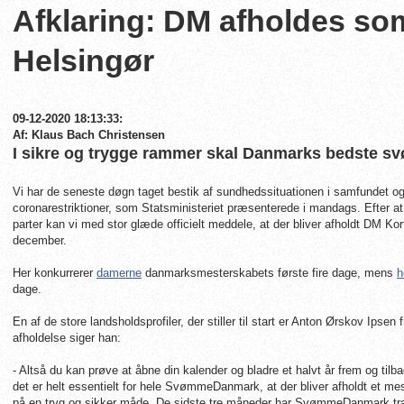
Afklaring: DM afholdes som
Helsingør
09-12-2020 18:13:33:
Af: Klaus Bach Christensen
I sikre og trygge rammer skal Danmarks bedste s
Vi har de seneste døgn taget bestik af sundhedssituationen i samfundet 
coronarestriktioner, som Statsministeriet præsenterede i mandags. Efter a
parter kan vi med stor glæde officielt meddele, at der bliver afholdt DM Kor
december.
Her konkurrerer
damerne
danmarksmesterskabets første fire dage, mens
h
dage.
En af de store landsholdsprofiler, der stiller til start er Anton Ørskov I
afholdelse siger han:
- Altså du kan prøve at åbne din kalender og bladre et halvt år frem og til
det er helt essentielt for hele SvømmeDanmark, at der bliver afholdt et 
på en tryg og sikker måde. De sidste tre måneder har SvømmeDanmark træ