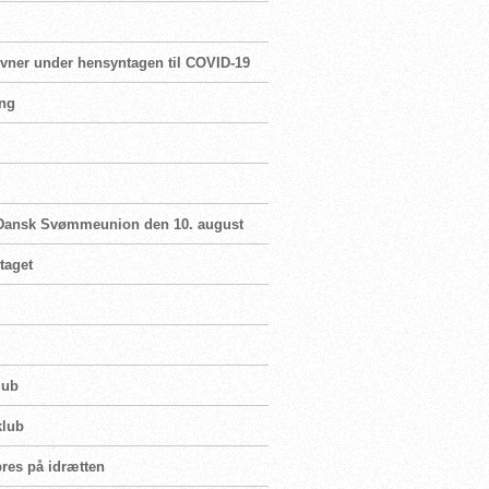
ævner under hensyntagen til COVID-19
ang
i Dansk Svømmeunion den 10. august
taget
lub
klub
pres på idrætten