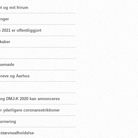
t og mit frirum
inger
2021 er offentliggjort
skaber
essemøde
 Greve og Aarhus
M-K og DMJ-K 2020 kan annonceres
r yderligere coronarestriktioner
turnering
r stævneafholdelse