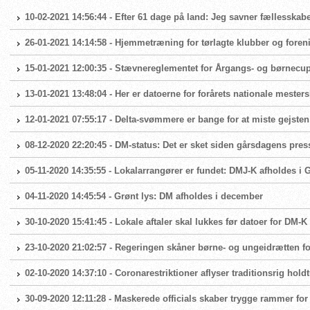
10-02-2021 14:56:44 - Efter 61 dage på land: Jeg savner fællesskabe
26-01-2021 14:14:58 - Hjemmetræning for tørlagte klubber og foren
15-01-2021 12:00:35 - Stævnereglementet for Årgangs- og børnecup 
13-01-2021 13:48:04 - Her er datoerne for forårets nationale mester
12-01-2021 07:55:17 - Delta-svømmere er bange for at miste gejsten
08-12-2020 22:20:45 - DM-status: Det er sket siden gårsdagens pr
05-11-2020 14:35:55 - Lokalarrangører er fundet: DMJ-K afholdes i
04-11-2020 14:45:54 - Grønt lys: DM afholdes i december
30-10-2020 15:41:45 - Lokale aftaler skal lukkes før datoer for D
23-10-2020 21:02:57 - Regeringen skåner børne- og ungeidrætten fo
02-10-2020 14:37:10 - Coronarestriktioner aflyser traditionsrig hold
30-09-2020 12:11:28 - Maskerede officials skaber trygge rammer fo