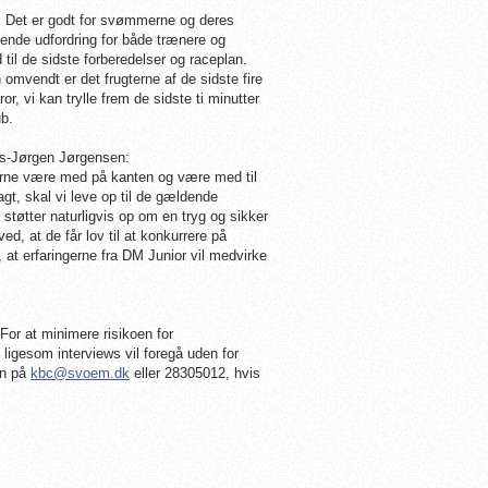
t. Det er godt for svømmerne og deres
ndende udfordring for både trænere og
til de sidste forberedelser og raceplan.
omvendt er det frugterne af de sidste fire
, vi kan trylle frem de sidste ti minutter
ub.
s-Jørgen Jørgensen:
d gerne være med på kanten og være med til
gt, skal vi leve op til de gældende
 støtter naturligvis op om en tryg og sikker
, at de får lov til at konkurrere på
 at erfaringerne fra DM Junior vil medvirke
For at minimere risikoen for
ligesom interviews vil foregå uden for
en på
kbc@svoem.dk
eller 28305012, hvis