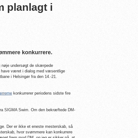
 planlagt i
vømmere konkurrere.
og nøje undersøgt de skærpede
t have været i dialog med væsentlige
tbane i Helsingør fra den 14.-21.
errerne
konkurrerer periodens sidste fire
psen fra SIGMA Swim. Om den bekræftede DM-
bage. Der er ikke et eneste mesterskab, så
mesterskab, hvor svømmere kan konkurrere
net frem mod DM, og jeg er sikker på, at