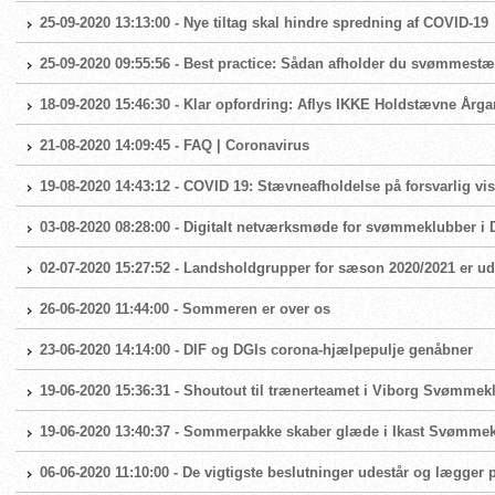
25-09-2020 13:13:00 - Nye tiltag skal hindre spredning af COVID-19
25-09-2020 09:55:56 - Best practice: Sådan afholder du svømmest
18-09-2020 15:46:30 - Klar opfordring: Aflys IKKE Holdstævne Årg
21-08-2020 14:09:45 - FAQ | Coronavirus
19-08-2020 14:43:12 - COVID 19: Stævneafholdelse på forsvarlig vis
03-08-2020 08:28:00 - Digitalt netværksmøde for svømmeklubber 
02-07-2020 15:27:52 - Landsholdgrupper for sæson 2020/2021 er ud
26-06-2020 11:44:00 - Sommeren er over os
23-06-2020 14:14:00 - DIF og DGIs corona-hjælpepulje genåbner
19-06-2020 15:36:31 - Shoutout til trænerteamet i Viborg Svømmek
19-06-2020 13:40:37 - Sommerpakke skaber glæde i Ikast Svømme
06-06-2020 11:10:00 - De vigtigste beslutninger udestår og lægger 