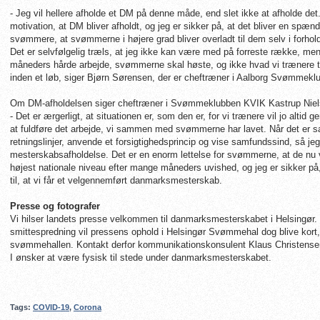
- Jeg vil hellere afholde et DM på denne måde, end slet ikke at afholde de
motivation, at DM bliver afholdt, og jeg er sikker på, at det bliver en spæ
svømmere, at svømmerne i højere grad bliver overladt til dem selv i forhold 
Det er selvfølgelig træls, at jeg ikke kan være med på forreste række, men 
måneders hårde arbejde, svømmerne skal høste, og ikke hvad vi trænere tror
inden et løb, siger Bjørn Sørensen, der er cheftræner i Aalborg Svømmekl
Om DM-afholdelsen siger cheftræner i Svømmeklubben KVIK Kastrup Niel
- Det er ærgerligt, at situationen er, som den er, for vi trænere vil jo alti
at fuldføre det arbejde, vi sammen med svømmerne har lavet. Når det er sa
retningslinjer, anvende et forsigtighedsprincip og vise samfundssind, så jeg
mesterskabsafholdelse. Det er en enorm lettelse for svømmerne, at de nu ved
højest nationale niveau efter mange måneders uvished, og jeg er sikker på,
til, at vi får et velgennemført danmarksmesterskab.
Presse og fotografer
Vi hilser landets presse velkommen til danmarksmesterskabet i Helsingør. 
smittespredning vil pressens ophold i Helsingør Svømmehal dog blive kort, 
svømmehallen. Kontakt derfor kommunikationskonsulent Klaus Christens
I ønsker at være fysisk til stede under danmarksmesterskabet.
Tags:
COVID-19
,
Corona