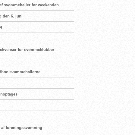
g af svømmehaller før weekenden
g den 6. juni
vt
nsekvenser for svømmeklubber
enåbne svømmehallerne
genoptages
ng af foreningssvømning