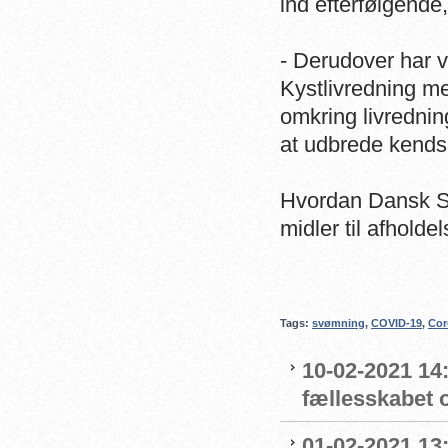
ind efterfølgende
- Derudover har v
Kystlivredning me
omkring livrednin
at udbrede kendsk
Hvordan Dansk S
midler til afhold
Tags:
svømning
,
COVID-19
,
Cor
10-02-2021 14:
fællesskabet 
01-02-2021 13: