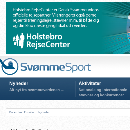
Nyheder
Aktiviteter
Alt nyt fra svømmeverdenen ...
Nationale og internationale
stævner og konkurrencer ...
Du er her:
Forside
|
Nyheder