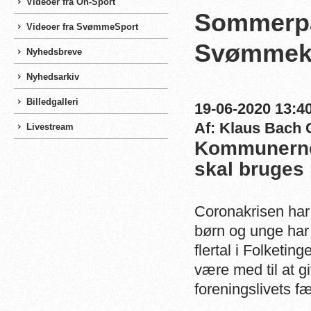
Videoer fra On-Sport
Sommerpa
Videoer fra SvømmeSport
Svømmek
Nyhedsbreve
Nyhedsarkiv
Billedgalleri
19-06-2020 13:40
Af: Klaus Bach 
Livestream
Kommunerne 
skal bruges 
Coronakrisen har 
børn og unge har 
flertal i Folketi
være med til at g
foreningslivets f