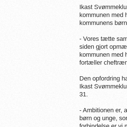
Ikast Svømmeklub 
kommunen med henb
kommunens børn o
- Vores tætte sa
siden gjort opmær
kommunen med henb
fortæller cheftræ
Den opfordring h
Ikast Svømmeklu
31.
- Ambitionen er, a
børn og unge, som 
forbindelse er v