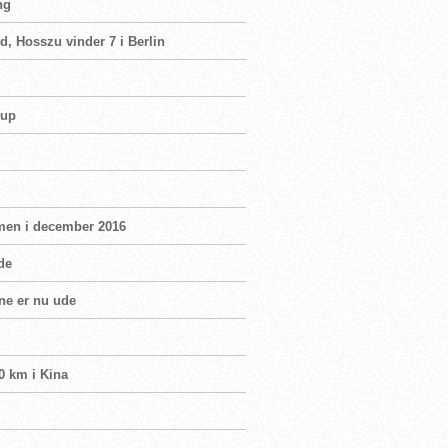
ng
d, Hosszu vinder 7 i Berlin
Cup
men i december 2016
de
ne er nu ude
0 km i Kina