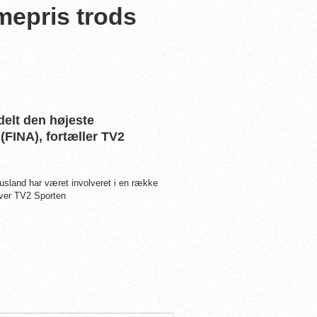
mepris trods
delt den højeste
FINA), fortæller TV2
 Rusland har været involveret i en række
iver TV2 Sporten