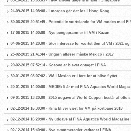
03-10-2015 15:05:03 - FINA aflyser dagens finaler i Singapore
24-09-2015 14:08:08 - I morgen går det løs i Hong Kong
30-06-2015 20:51:49 - Potentielle værtslande for VM mødes med F
17-06-2015 14:00:00 - Nye pengepræmier til VM i Kazan
04-06-2015 14:20:00 - Stor interesse for værtstitlen til VM i 2021 og
25-02-2015 21:41:44 - Ungarn afløser måske Mexico i 2017
20-02-2015 07:52:14 - Kosovo er blevet optaget i FINA
30-01-2015 08:07:02 - VM i Mexico er i fare for at blive flyttet
20-01-2015 14:00:00 - MEDIE: 5 år med FINA Aquatics World Magaz
09-01-2015 13:20:00 - 2015 udgave af World Cuppen består af otte 
02-12-2014 16:30:00 - Kina bliver vært for VM på kortbane 2018
02-12-2014 16:20:00 - Ny udgave af FINA Aquatics World Magazine l
02-12-2014 15:40:00 - Nye svømmeregler vedtaget i FINA