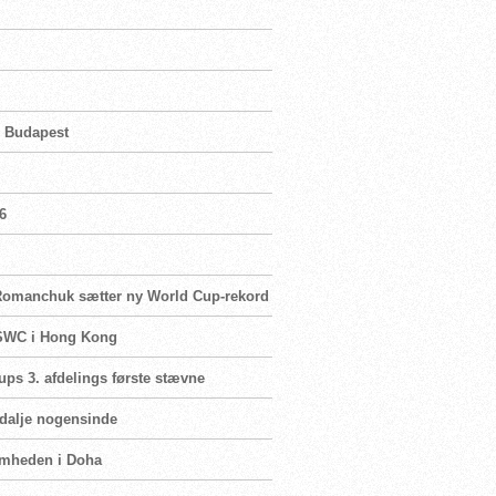
i Budapest
6
, Romanchuk sætter ny World Cup-rekord
 MSWC i Hong Kong
Cups 3. afdelings første stævne
edalje nogensinde
omheden i Doha