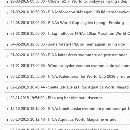
29-09-2016 09:30:00 - Cluster #2 af World Cup skydes i gang i Beiji
01-09-2016 10:50:00 - FINA: Morozov slår egen 100 IM verdensrekor
24-08-2016 12:00:00 - FINAs World Cup skydes i gang i Frankrig
07-02-2016 15:00:00 - I dag indledes FINAs 10km Marathon World 
04-02-2016 12:58:03 - Årets første FINA onlinemagasin er nu ude
01-02-2016 12:00:00 - FINA kårer årets svømmere og præstationer
27-01-2016 17:00:55 - Windsor byder verdens svømmeelite velkom
08-12-2015 15:55:08 - FINA: Kalenderen for World Cup 2016 er nu u
02-12-2015 16:49:44 - Sjette udgave af FINA Aquatics World Magazi
02-11-2015 19:54:00 - Fina.org har fået nyt udseende
12-10-2015 18:15:00 - FINA: brasilianske svømmere dominerer på 1
05-10-2015 20:12:48 - FINA Aquatics World Magazine er ude