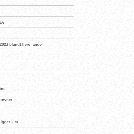
INA
 2023 blandt flere lande
ine
stævner
igger klar