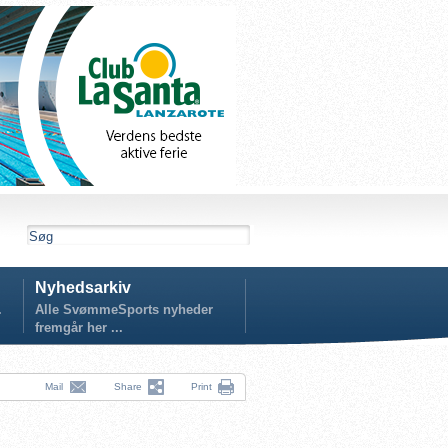
Nyhedsarkiv
.
Alle SvømmeSports nyheder
fremgår her ...
Mail
Share
Print