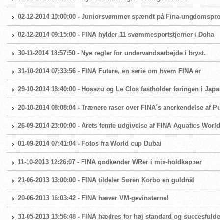
02-12-2014 10:00:00 - Juniorsvømmer spændt på Fina-ungdomsprog
02-12-2014 09:15:00 - FINA hylder 11 svømmesportstjerner i Doha
30-11-2014 18:57:50 - Nye regler for undervandsarbejde i bryst.
31-10-2014 07:33:56 - FINA Future, en serie om hvem FINA er
29-10-2014 18:40:00 - Hosszu og Le Clos fastholder føringen i Japa
20-10-2014 08:08:04 - Trænere raser over FINA´s anerkendelse af Pu
26-09-2014 23:00:00 - Årets femte udgivelse af FINA Aquatics World 
01-09-2014 07:41:04 - Fotos fra World cup Dubai
11-10-2013 12:26:07 - FINA godkender WRer i mix-holdkapper
21-06-2013 13:00:00 - FINA tildeler Søren Korbo en guldnål
20-06-2013 16:03:42 - FINA hæver VM-gevinsterne!
31-05-2013 13:56:48 - FINA hædres for høj standard og succesfulde