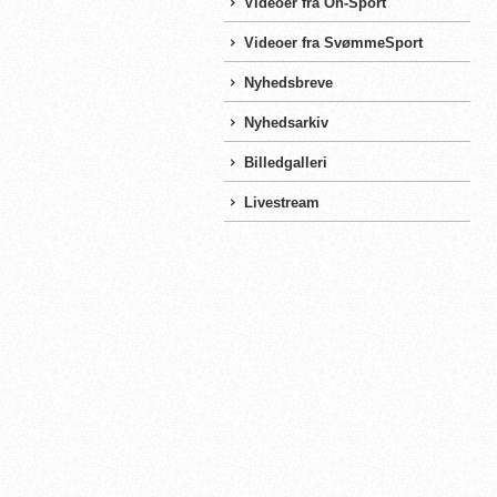
Videoer fra On-Sport
Videoer fra SvømmeSport
Nyhedsbreve
Nyhedsarkiv
Billedgalleri
Livestream