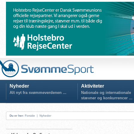
Nyheder
Aktiviteter
Alt nyt fra svømmeverdenen ...
Nationale og internationale
stævner og konkurrencer ...
Du er her:
Forside
|
Nyheder