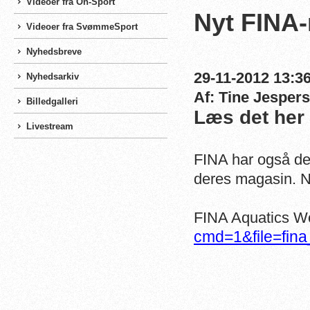
Videoer fra On-Sport
Nyt FINA-
Videoer fra SvømmeSport
Nyhedsbreve
29-11-2012 13:36
Nyhedsarkiv
Af: Tine Jesper
Billedgalleri
Læs det her
Livestream
FINA har også det
deres magasin. N
FINA Aquatics W
cmd=1&file=fin