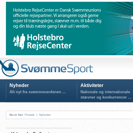
Nyheder
Aktiviteter
Alt nyt fra svømmeverdenen ...
Nationale og internationale
stævner og konkurrencer ...
Du er her:
Forside
|
Nyheder