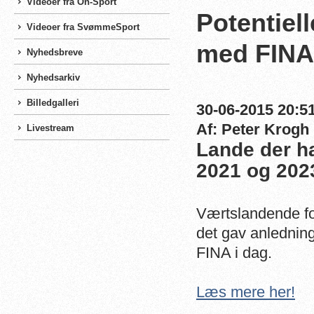
Videoer fra On-Sport
Potentiel
Videoer fra SvømmeSport
med FINA
Nyhedsbreve
Nyhedsarkiv
Billedgalleri
30-06-2015 20:51
Af: Peter Krogh
Livestream
Lande der ha
2021 og 202
Værtslandende for
det gav anledning
FINA i dag.
Læs mere her!