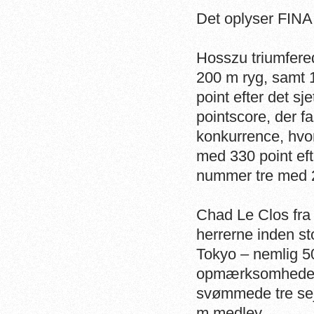
Det oplyser FINA
Hosszu triumfered
200 m ryg, samt 
point efter det s
pointscore, der f
konkurrence, hvo
med 330 point ef
nummer tre med 2
Chad Le Clos fra
herrerne inden sto
Tokyo – nemlig 5
opmærksomheden 
svømmede tre sej
m medley.