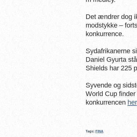
Det ændrer dog ik
modstykke – forts
konkurrence.
Sydafrikanerne s
Daniel Gyurta stå
Shields har 225 p
Syvende og sids
World Cup finder
konkurrencen
her
Tags:
FINA