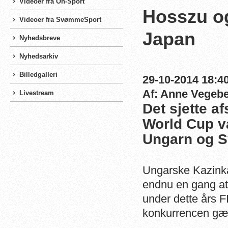
Videoer fra On-Sport
Hosszu og
Videoer fra SvømmeSport
Japan
Nyhedsbreve
Nyhedsarkiv
Billedgalleri
29-10-2014 18:40
Af: Anne Vegeb
Livestream
Det sjette 
World Cup va
Ungarn og S
Ungarske Kazink
endnu en gang at v
under dette års
konkurrencen gæ