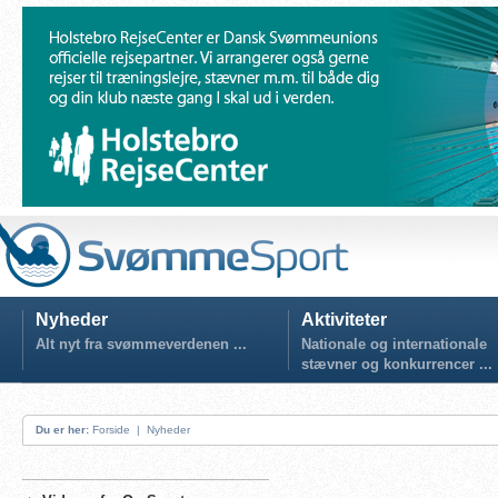
Nyheder
Aktiviteter
Alt nyt fra svømmeverdenen ...
Nationale og internationale
stævner og konkurrencer ...
Du er her:
Forside
|
Nyheder