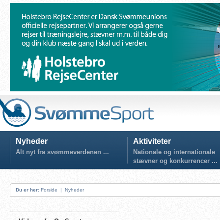
Nyheder
Aktiviteter
Alt nyt fra svømmeverdenen ...
Nationale og internationale
stævner og konkurrencer ...
Du er her:
Forside
|
Nyheder