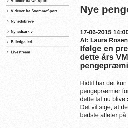
Videoer fra On-Sport
Nye penge
Videoer fra SvømmeSport
Nyhedsbreve
17-06-2015 14:00
Nyhedsarkiv
Af: Laura Rosen
Billedgalleri
Ifølge en pr
Livestream
dette års VM
pengepræmie
Hidtil har det ku
pengepræmier for 
dette tal nu blive 
Det vil sige, at d
bedste atleter på