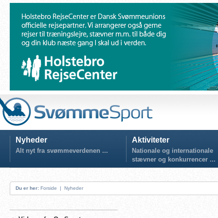
Nyheder
Aktiviteter
Alt nyt fra svømmeverdenen ...
Nationale og internationale
stævner og konkurrencer ...
Du er her:
Forside
|
Nyheder