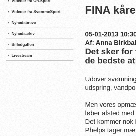
Videoer fra On-Sport
FINA kår
Videoer fra SvømmeSport
Nyhedsbreve
05-01-2013 10:30
Nyhedsarkiv
Af: Anna Birkba
Billedgalleri
Det sker for
Livestream
de bedste at
Udover svømning 
udspring, vandpo
Men vores opmærk
løber afsted med
Det kommer nok i
Phelps tager mænd