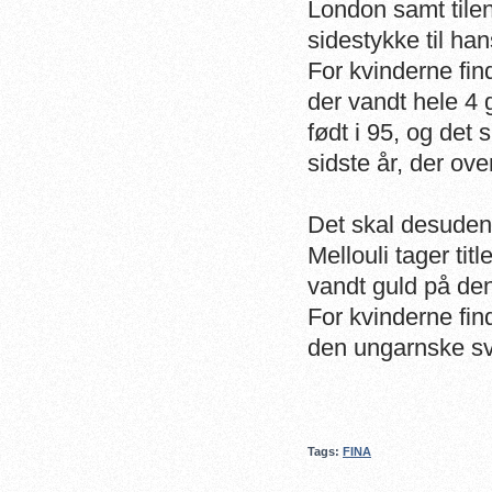
London samt tilen
sidestykke til ha
For kvinderne fin
der vandt hele 4 
født i 95, og det
sidste år, der ov
Det skal desude
Mellouli tager t
vandt guld på de
For kvinderne fin
den ungarnske s
Tags:
FINA