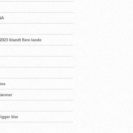
INA
 2023 blandt flere lande
ine
stævner
igger klar