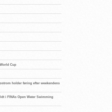
s World Cup
jostrom holder føring efter weekendens
holdt i FINAs Open Water Swimming