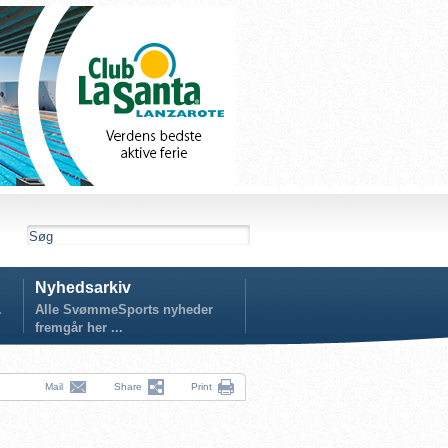
Nyhedsarkiv
.
Alle SvømmeSports nyheder
fremgår her ...
Mail
Share
Print