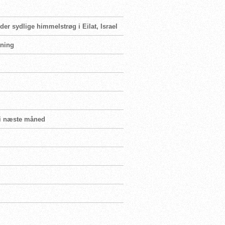
der sydlige himmelstrøg i Eilat, Israel
mning
b i næste måned