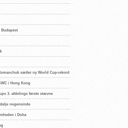
i Budapest
6
, Romanchuk sætter ny World Cup-rekord
 MSWC i Hong Kong
Cups 3. afdelings første stævne
edalje nogensinde
omheden i Doha
ng