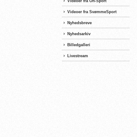
Videoer fra On-Sport
Videoer fra SvømmeSport
Nyhedsbreve
Nyhedsarkiv
Billedgalleri
Livestream