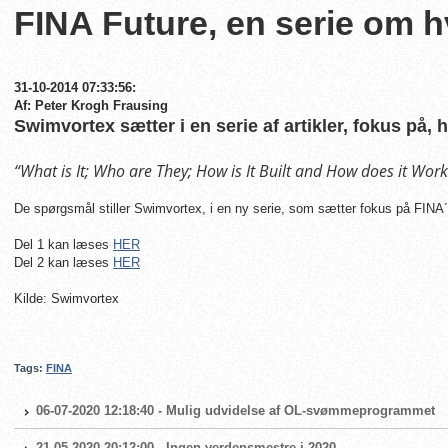
FINA Future, en serie om 
31-10-2014 07:33:56:
Af: Peter Krogh Frausing
Swimvortex sætter i en serie af artikler, fokus på, 
“What is It; Who are They; How is It Built and How does it Work
De spørgsmål stiller Swimvortex, i en ny serie, som sætter fokus på FINA´s 
Del 1 kan læses
HER
Del 2 kan læses
HER
Kilde: Swimvortex
Tags:
FINA
06-07-2020 12:18:40 - Mulig udvidelse af OL-svømmeprogrammet
21-05-2020 20:12:00 - Ingen verdensmestre i 2020