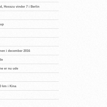
d, Hosszu vinder 7 i Berlin
Cup
men i december 2016
de
ne er nu ude
0 km i Kina