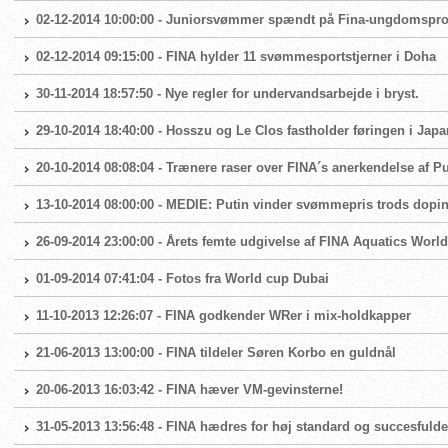
02-12-2014 10:00:00 - Juniorsvømmer spændt på Fina-ungdomsprog
02-12-2014 09:15:00 - FINA hylder 11 svømmesportstjerner i Doha
30-11-2014 18:57:50 - Nye regler for undervandsarbejde i bryst.
29-10-2014 18:40:00 - Hosszu og Le Clos fastholder føringen i Japa
20-10-2014 08:08:04 - Trænere raser over FINA´s anerkendelse af Pu
13-10-2014 08:00:00 - MEDIE: Putin vinder svømmepris trods dopi
26-09-2014 23:00:00 - Årets femte udgivelse af FINA Aquatics World 
01-09-2014 07:41:04 - Fotos fra World cup Dubai
11-10-2013 12:26:07 - FINA godkender WRer i mix-holdkapper
21-06-2013 13:00:00 - FINA tildeler Søren Korbo en guldnål
20-06-2013 16:03:42 - FINA hæver VM-gevinsterne!
31-05-2013 13:56:48 - FINA hædres for høj standard og succesfulde